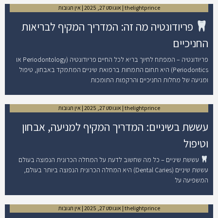
thelightprince
אוגוסט 27, 2025
אין תגובות
פריודונטיה מה זה: המדריך המקיף לבריאות
החניכיים
פריודונטיה – המפתח לחיוך בריא לכל החיים פריודונטיה (Periodontology או
Periodontics) היא תחום התמחות ברפואת שיניים המתמקד באבחון, טיפול
ומניעה של מחלות החניכיים והרקמות התומכות
thelightprince
אוגוסט 27, 2025
אין תגובות
עששת בשיניים: המדריך המקיף למניעה, אבחון
וטיפול
עששת שיניים – כל מה שחשוב לדעת על המחלה הכרונית הנפוצה בעולם
עששת שיניים (Dental Caries) היא המחלה הכרונית הנפוצה ביותר בעולם,
המשפיעה על
thelightprince
אוגוסט 27, 2025
אין תגובות