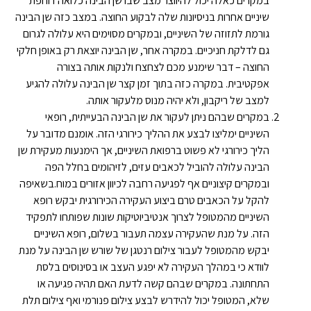
במקרים כאלה יכול להיווצר מצב שבו שן הבינה כלואה דוחפת
שיניים אחרות בניסיונות שלה לבקוע החוצה. במצב כזה שן הבינה
גורמת לתזוזה של השיניים, ובמקרים מסוימים היא עלולה לגרום
גם לדלקת חניכיים. במקרה אחר, שן הבינה יוצאת רק באופן חלקי
החוצה – דבר שימנע מכם לצחצח ולנקות אותה בצורה
אפקטיבית. במקרה כזה בתוך זמן קצר שן הבינה עלולה להגיע
למצב של ריקבון, ולא יהיה מנוס מלעקור אותה.
במקרים שבהם ניתן לעקור את שן הבינה הבעייתית, רופאי
השיניים ימליצו לבצע את ההליך כירורגי הזה. אומנם מדובר על
הליך כירורגי לא פשוט ברפואת השיניים, אך הימנעות מעקירת שן
הבינה עלולה להוביל לכאבים עזים, לזיהומים בחלל הפה
ובמקרים קיצוניים אף לפגיעה רחבה לכיוון אזורים במוח.בשאיפה
להקל על הכאבים טרם ביצוע העקירה הכירורגית יבקש רופא
השיניים מהמטופל לצרוך אנטיביוטיקות שונות שפותחו לתפקיד
הזה. על מנת שהעקירה עצמה תעבור בשלום, רופא השיניים
יבקש מהמטופל לעבור צילום רנטגן של שורש שן הבינה על מנת
לוודא כי במהלך העקירה לא יפגע העצב או בסינוסים בלסת
התחתונה. במקרים שבהם קשה לדעת האם תהיה פגיעה או
שלא, המטופל יכול להידרש לבצע צילום פנורמי ואף צילום תלת