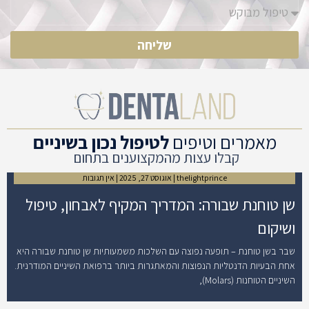
שליחה
מאמרים וטיפים
לטיפול נכון בשיניים
קבלו עצות מהמקצוענים בתחום
thelightprince
אוגוסט 27, 2025
אין תגובות
שן טוחנת שבורה: המדריך המקיף לאבחון, טיפול
ושיקום
שבר בשן טוחנת – תופעה נפוצה עם השלכות משמעותיות שן טוחנת שבורה היא
אחת הבעיות הדנטליות הנפוצות והמאתגרות ביותר ברפואת השיניים המודרנית.
השיניים הטוחנות (Molars),