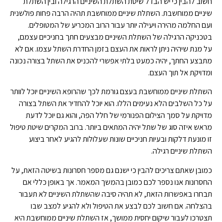
חשוב להבין כי יש הבדל שיטת השתלת השיניים הרגילה ובין השתלת
שיניים ממוחשבת. השתלת שיניים ממוחשבת תהיה הרבה פחות פולשנית
ועם החלמה מהירה ויעילה יותר עבור הרוב המכריע של המטופלים.
בטכניקה הרגילה של השתלת השיניים מבצעים חתך בחניכיים עצמם,
על מנת שיהיה ניתן לראות את העצם בזמן החדרת השתל עצמו. אם לא
מתבצע החתך, יהיה כמעט בלתי אפשרי להכניס את השתל בצורה נכונה
ומדויקת אל תוך העצם.
השתלת שיניים ממוחשבת בעצם גורמת לכך שהרופא השיניים יוכל לוותר
על כל השלבים הלא נעימים הללו. הוא יוכל להחדיר את השתל בצורה
מדויקת על סמך הצילום הפנורמי של חלל הפה, והוא גם יוכל לדעת
מראש איזה סוג של שתל יהיה המתאים ביותר. ברוב המקרים שיטת טיפול
זו מונעת דלקות ובעיות חניכיים שונות שעלולות להגיע לאחר ביצוע
השתלת שיניים רגילה.
כמובן שאתם צריכים להבין כי ישנם גם מספר חסרונות בשיטה הזאת, על
החסרונות אנו נספר לכם כמובן בהמשך המאמר. אך באופן כללי אם
תבחרו באפשרות הזאת, לא תהיה סיבה שהשתלת השיניים לא תעבור
בהצלחה. אם חשוב לכם לבצע את הטיפול ולא להגיע למצב שבו
תצטרכו לעבור שיקום יחסית ממושך, אז השתלת שיניים ממוחשבת היא