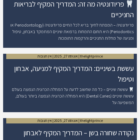
פריודונטיה מה זה: המדריך המקיף לבריאות
החניכיים
פריודונטיה – המפתח לחיוך בריא לכל החיים פריודונטיה (Periodontology או
Periodontics) היא תחום התמחות ברפואת שיניים המתמקד באבחון, טיפול
ומניעה של מחלות החניכיים והרקמות התומכות
thelightprince
אוגוסט 27, 2025
אין תגובות
עששת בשיניים: המדריך המקיף למניעה, אבחון
וטיפול
עששת שיניים – כל מה שחשוב לדעת על המחלה הכרונית הנפוצה בעולם
עששת שיניים (Dental Caries) היא המחלה הכרונית הנפוצה ביותר בעולם,
המשפיעה על
thelightprince
אוגוסט 27, 2025
אין תגובות
נקודה שחורה בשן – המדריך המקיף לאבחון