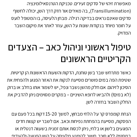
מאפשרת זיהוי של סדקים זעירים. טכניקת הטרנסאילומינציה
(Transillumination), בה מאירים אור חזק דרך השן, יכולה לחשוף
סדקים שאינם נראים בבדיקה רגילה. מבחן הלעיסה, בו המטופל לועס
על חומר מיוחד בנקודות שונות על השן, עוזר לאתר את מיקום השבר
המדויק.
טיפול ראשוני וניהול כאב – הצעדים
הקריטיים הראשונים
כאשר מתרחש שבר בשן טוחנת, הדקות והשעות הראשונות הן קריטיות.
שטיפת הפה במים פושרים מסייעת לנקות את האזור הפגוע ולהפחית את
הסיכון לזיהום. אם חלק מהשן נשבר ונפל, יש לשמור אותו בחלב או ברוק
(לא במים!) ולהביאו לרופא השיניים – במקרים מסוימים ניתן להדביק את
החלק השבור בחזרה לשן.
הנחת קומפרס קר על הלחי מבחוץ, למשך 15-20 דקות בכל פעם עם
הפסקות, מסייעת בהפחתת נפיחות וכאב. אם לשבר יש קצוות חדים
הפוגעים בלשון או בלחי, ניתן לכסות אותם זמנית בשעווה דנטלית או
במסטיק ללא סוכר. חשוב להימנע מלעיסה על השן הפגועה ולהעדיף