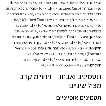
<td>מצוינת</td> <td>מעקב או ליטוש קוסמטי</td> </tr> <tr>
<td>שבר חוד (Fractured Cusp)</td> <td>שבירת חלק מהכותרת,
בדרך כלל סביב סתימה</td> <td>טובה מאוד</td> <td>סתימה או
כתר</td> </tr> <tr> <td>סדק בשן (Cracked Tooth)</td>
<td>סדק אנכי מקו הלעיסה כלפי השורש</td> <td>טובה עד
בינונית</td> <td>כתר, לעיתים טיפול שורש</td> </tr> <tr>
<td>שן מפוצלת (Split Tooth)</td> <td>סדק המחלק את השן
לשני חלקים</td> <td>גרועה</td> <td>עקירה או ניסיון שימור
חלקי</td> </tr> <tr> <td>שבר שורש אנכי (Vertical Root
Fracture)</td> <td>סדק המתחיל בשורש ועולה כלפי
הכותרת</td> <td>גרועה מאוד</td> <td>עקירה ברוב
המקרים</td> </tr> </tbody> </table>
תסמינים ואבחון – זיהוי מוקדם
מציל שיניים
תסמינים אופייניים