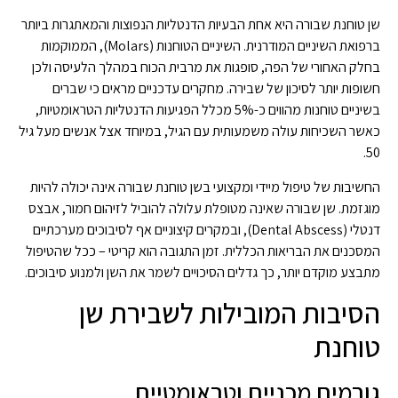
שן טוחנת שבורה היא אחת הבעיות הדנטליות הנפוצות והמאתגרות ביותר
ברפואת השיניים המודרנית. השיניים הטוחנות (Molars), הממוקמות
בחלק האחורי של הפה, סופגות את מרבית הכוח במהלך הלעיסה ולכן
חשופות יותר לסיכון של שבירה. מחקרים עדכניים מראים כי שברים
בשיניים טוחנות מהווים כ-5% מכלל הפגיעות הדנטליות הטראומטיות,
כאשר השכיחות עולה משמעותית עם הגיל, במיוחד אצל אנשים מעל גיל
50.
החשיבות של טיפול מיידי ומקצועי בשן טוחנת שבורה אינה יכולה להיות
מוגזמת. שן שבורה שאינה מטופלת עלולה להוביל לזיהום חמור, אבצס
דנטלי (Dental Abscess), ובמקרים קיצוניים אף לסיבוכים מערכתיים
המסכנים את הבריאות הכללית. זמן התגובה הוא קריטי – ככל שהטיפול
מתבצע מוקדם יותר, כך גדלים הסיכויים לשמר את השן ולמנוע סיבוכים.
הסיבות המובילות לשבירת שן
טוחנת
גורמים מכניים וטראומטיים