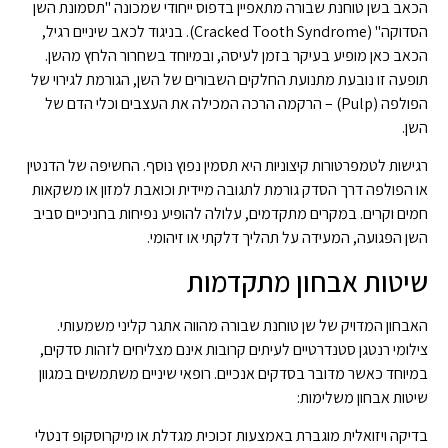
הכאב בשן טוחנת שבורה מתאפיין בדפוס ייחודי שמכונה "תסמונת השן
הסדוקה" (Cracked Tooth Syndrome). בניגוד לכאב שיניים רגיל,
הכאב כאן מופיע בעיקר בזמן לעיסה, ובמיוחד בשחרור הלחץ מהשן.
תופעה זו נובעת מתנועת החלקים השבורים של השן, הגורמת לגירוי של
הפולפה (Pulp) – הרקמה הרכה המכילה את העצבים וכלי הדם של
השן.
רגישות לטמפרטורות קיצוניות היא תסמין נפוץ נוסף. החשיפה של הדנטין
או הפולפה דרך הסדק גורמת לתגובה מיידית וכואבת למזון או משקאות
חמים וקרים. במקרים מתקדמים, עלולה להופיע נפיחות בחניכיים סביב
השן הפגועה, המעידה על תהליך דלקתי או זיהומי.
שיטות אבחון מתקדמות
האבחון המדויק של שן טוחנת שבורה מהווה אתגר קליני משמעותי.
צילומי רנטגן סטנדרטיים לעיתים קרובות אינם מצליחים לזהות סדקים,
במיוחד כאשר מדובר בסדקים אנכיים. רופאי שיניים משתמשים במגוון
שיטות אבחון משלימות:
בדיקה ויזואלית מוגברת באמצעות זכוכית מגדלת או מיקרוסקופ דנטלי