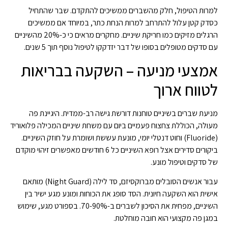
למרות הטיפול, חלק מהשברים ממשיכים להתקדם. שבר שהתחיל
כסדק קטן עלול להתרחב למרות הנחת כתר, במיוחד אם ממשיכים
הרגלים מזיקים כמו חריקת שיניים. מחקרים מראים כי כ-20% מהשיניים
עם סדקים מטופלים בסופו של דבר יזדקקו לטיפול נוסף תוך 5 שנים.
אמצעי מניעה – השקעה בבריאות
לטווח ארוך
מניעת שברים בשיניים טוחנות דורשת גישה רב-ממדית. היגיינת פה
מעולה, הכוללת צחצוח פעמיים ביום עם משחת שיניים המכילה פלואוריד
(Fluoride) וחוט דנטלי יומי, מונעת עששת ושומרת על חוזק השיניים.
ביקורים סדירים אצל רופא השיניים כל 6 חודשים מאפשרים זיהוי מוקדם
של סדקים וטיפול מונע.
עבור אנשים הסובלים מברוקסיזם, סד לילה (Night Guard) מותאם
אישית הוא השקעה חיונית. הסד סופג את הכוחות ומונע מגע ישיר בין
השיניים, מפחית את הסיכון לשברים ב-70-90%. בספורט מגע, שימוש
במגן פה מקצועי הוא חובה מוחלטת.