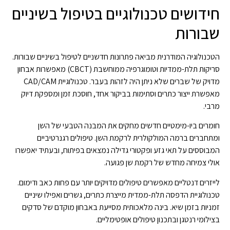
חידושים טכנולוגיים בטיפול בשיניים
שבורות
הטכנולוגיה המודרנית מביאה פתרונות חדשניים לטיפול בשיניים שבורות.
סריקות תלת-ממדיות וטומוגרפיה ממוחשבת (CBCT) מאפשרות אבחון
מדויק של שברים שלא ניתן היה לזהות בעבר. טכנולוגיית CAD/CAM
מאפשרת ייצור כתרים וסתימות בביקור אחד, חוסכת זמן ומספקת דיוק
מרבי.
חומרים ביו-מימטיים חדשים מחקים את המבנה הטבעי של השן
ומתחברים ברמה המולקולרית לרקמת השן. טיפולים רגנרטיביים
המבוססים על תאי גזע ופקטורי גדילה נמצאים בפיתוח, ובעתיד יאפשרו
אולי צמיחה מחדש של רקמת שן פגועה.
לייזרים דנטליים מאפשרים טיפולים מדויקים יותר עם פחות כאב ודימום.
טכנולוגיית הדפסה תלת-ממדית מייצרת כתרים, גשרים ואפילו שיניים
זמניות בזמן שיא. בינה מלאכותית מסייעת באבחון מוקדם של סדקים
בצילומי רנטגן ובתכנון טיפולים אופטימליים.