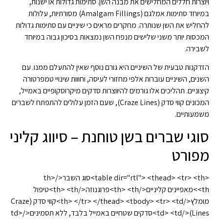
ויוצרות חללים המחלישים את מבנה השן. סתימות גדולות או ישנות,
במיוחד סתימות אמלגם (Amalgam Fillings) מסורתיות, עלולות
להחליש את השן שנותרה. מחקרים מראים כי שיניים עם סתימות גדולות
המכסות יותר משני שלישים מנפח השן נמצאות בסיכון גבוה במיוחד
לשבירה.
הזדקנות טבעית של השיניים היא גורם נוסף שאין להתעלם ממנו. עם
השנים, השיניים עוברות אלפי מחזורי לעיסה, וחווות שינויי טמפרטורה
קיצוניים. תהליכים אלו גורמים להיווצרות סדקים מיקרוסקופיים באמייל,
המכונים קווי סדק (Craze Lines), שעם הזמן עלולים להתפתח לשברים
משמעותיים.
סוגי שברים בשן טוחנת – סיווג קליני
מפורט
<table dir="rtl"> <thead> <tr> <th>סוג השבר</th>
<th>מאפיינים קליניים</th> <th>פרוגנוזה</th> <th>טיפול
מומלץ</th> </tr> </thead> <tbody> <tr> <td>קווי סדק (Craze
Lines)</td> <td>סדקים שטחיים באמייל בלבד, ללא תסמינים</td>