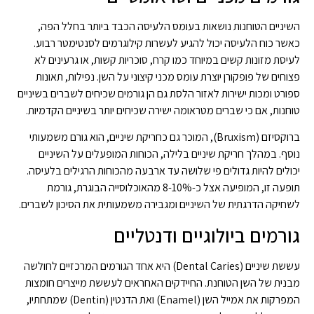
השיניים הטוחנות נושאות בעומס הלעיסה הכבד ביותר בחלל הפה,
כאשר כוח הלעיסה יכול להגיע לעשרות קילוגרמים לסנטימטר רבוע.
לעיסת מזונות קשים במיוחד כמו קרח, סוכריות קשות, או גרעינים לא
פצוחים של פופקורן יוצרת עומס מכני קיצוני על השן. נפילות, תאונות
ספורט ומכות ישירות לאזור הלסת גם הן גורמים שכיחים לשברים בשיניים
טוחנות, אם כי שברים מטראומה ישירה שכיחים יותר בשיניים הקדמיות.
ברוקסיזם (Bruxism), המוכר גם כחריקת שיניים, הוא גורם משמעותי
נוסף. במהלך חריקת שיניים בלילה, הכוחות המופעלים על השיניים
יכולים להיות גדולים פי שלושה עד ארבעה מהכוחות הרגילים בלעיסה.
תופעה זו, המופיעה אצל כ-8-10% מהאוכלוסייה הבוגרת, גורמת
לשחיקה הדרגתית של השיניים ומגבירה משמעותית את הסיכון לשברים.
גורמים ביולוגיים ודנטליים
עששת שיניים (Dental Caries) היא אחד הגורמים המרכזיים לחולשה
מבנית של השן הטוחנת. החיידקים האחראים לעששת מייצרים חומצות
המפרקות את אמייל השן (Enamel) ואת הדנטין (Dentin) שמתחתיו,