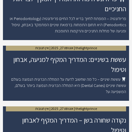
החניכיים
פריודונטיה – המפתח לחיוך בריא לכל החיים פריודונטיה (Periodontology או
Periodontics) היא תחום התמחות ברפואת שיניים המתמקד באבחון, טיפול
ומניעה של מחלות החניכיים והרקמות התומכות
thelightprince
אוגוסט 27, 2025
אין תגובות
עששת בשיניים: המדריך המקיף למניעה, אבחון
וטיפול
עששת שיניים – כל מה שחשוב לדעת על המחלה הכרונית הנפוצה בעולם
עששת שיניים (Dental Caries) היא המחלה הכרונית הנפוצה ביותר בעולם,
המשפיעה על
thelightprince
אוגוסט 27, 2025
אין תגובות
נקודה שחורה בשן – המדריך המקיף לאבחון
וטיפול