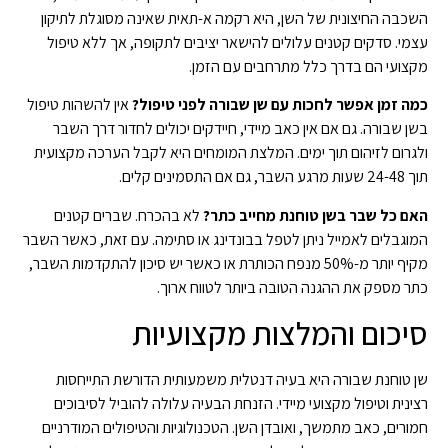
השכבה החיצונית של השן, היא רקמה א-תאית שאינה מסוגלת לתיקון
עצמי. סדקים קטנים עלולים להישאר יציבים לתקופה, אך ללא טיפול
מקצועי הם בדרך כלל מתרחבים עם הזמן.
כמה זמן אפשר לחכות עם שן שבורה לפני טיפול?
אין להשהות טיפול
בשן שבורה. גם אם אין כאב מיידי, חיידקים יכולים לחדור דרך השבר
ולגרום לזיהום תוך ימים. המלצת המומחים היא לקבל הערכה מקצועית
תוך 24-48 שעות מרגע השבר, גם אם התסמינים קלים.
האם כל שבר בשן טוחנת מחייב כתר?
לא בהכרח. שברים קטנים
המוגבלים לאמייל ניתן לטפל בבונדינג או סתימה. עם זאת, כאשר השבר
מקיף יותר מ-50% מנפח הכותרת או כאשר יש סיכון להתקדמות השבר,
כתר מספק את ההגנה הטובה ביותר לטווח ארוך.
סיכום והמלצות מקצועיות
שן טוחנת שבורה היא בעיה דנטלית משמעותית הדורשת התייחסות
רצינית וטיפול מקצועי מיידי. הזנחת הבעיה עלולה להוביל לסיבוכים
חמורים, כאב מתמשך, ואובדן השן. הטכנולוגיות והטיפולים המודרניים