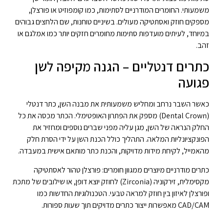
משמעותי. החומרים המודרניים לסתימות, כמו קומפוזיט או פורצלן,
מספקים חוזק ואסתטיקה מעולים. בשיניים טוחנות, שם הלחצים גבוהים
במיוחד, לעיתים מועדפות סתימות מחומרים חזקים יותר כמו אמלגם או
זהב.
כתרים דנטליים – הגנה מקיפה לשן
פגועה
כאשר השבר נרחב ומחליש משמעותית את מבנה השן, כתר דנטלי
(Dental Crown) מספק את הפתרון האופטימלי. הכתר מכסה את כל
החלק הנראה של השן, מגן עליה מפני שברים נוספים ומחזיר את
הפונקציונליות המלאה. התהליך כולל הכנת השן על ידי הסרת חלק
מהאמייל, לקיחת מידות מדויקות, והכנת כתר מותאם אישית במעבדה.
כתרים מודרניים מיוצרים ממגוון חומרים: פורצלן טהור לאסתטיקה
מקסימלית, זירקוניה (Zirconia) לחוזק יוצא דופן, או שילובים של מתכת
ופורצלן לאיזון בין חוזק למראה טבעי. הטכנולוגיות החדשות כמו
CAD/CAM מאפשרות ייצור כתרים מדויקים תוך שעות ספורות.