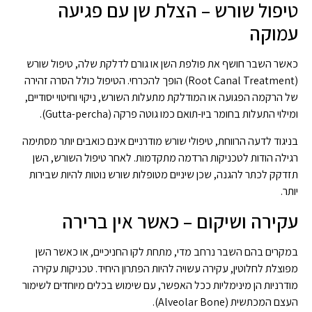
טיפול שורש – הצלת שן עם פגיעה
עמוקה
כאשר השבר חושף את פולפת השן או גורם לדלקת שלה, טיפול שורש
(Root Canal Treatment) הופך להכרחי. הטיפול כולל הסרה זהירה
של הרקמה הפגועה או המודלקת מתעלות השורש, ניקוי וחיטוי יסודיים,
ומילוי התעלות בחומר ביו-תואם כמו גוטה פרקה (Gutta-percha).
בניגוד לדעה הרווחת, טיפולי שורש מודרניים אינם כואבים יותר מסתימה
רגילה הודות לטכניקות הרדמה מתקדמות. לאחר טיפול השורש, השן
תזדקק לכתר להגנה, שכן שיניים מטופלות שורש נוטות להיות שבירות
יותר.
עקירה ושיקום – כאשר אין ברירה
במקרים בהם השבר נרחב מדי, מתחת לקו החניכיים, או כאשר השן
מפוצלת לחלוטין, עקירה עשויה להיות הפתרון היחיד. טכניקות עקירה
מודרניות הן מינימליות ככל האפשר, עם שימוש בכלים מיוחדים לשימור
העצם המכתשית (Alveolar Bone).