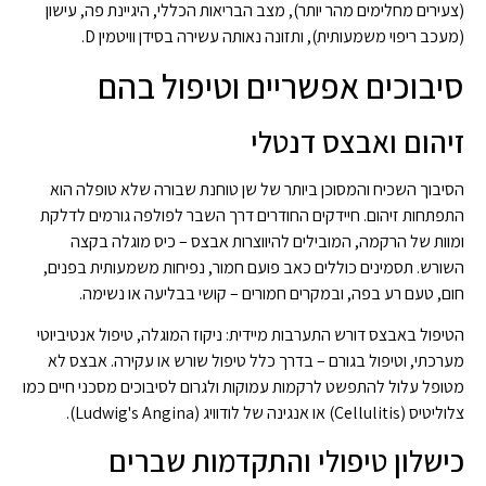
(צעירים מחלימים מהר יותר), מצב הבריאות הכללי, היגיינת פה, עישון
(מעכב ריפוי משמעותית), ותזונה נאותה עשירה בסידן וויטמין D.
סיבוכים אפשריים וטיפול בהם
זיהום ואבצס דנטלי
הסיבוך השכיח והמסוכן ביותר של שן טוחנת שבורה שלא טופלה הוא
התפתחות זיהום. חיידקים החודרים דרך השבר לפולפה גורמים לדלקת
ומוות של הרקמה, המובילים להיווצרות אבצס – כיס מוגלה בקצה
השורש. תסמינים כוללים כאב פועם חמור, נפיחות משמעותית בפנים,
חום, טעם רע בפה, ובמקרים חמורים – קושי בבליעה או נשימה.
הטיפול באבצס דורש התערבות מיידית: ניקוז המוגלה, טיפול אנטיביוטי
מערכתי, וטיפול בגורם – בדרך כלל טיפול שורש או עקירה. אבצס לא
מטופל עלול להתפשט לרקמות עמוקות ולגרום לסיבוכים מסכני חיים כמו
צלוליטיס (Cellulitis) או אנגינה של לודוויג (Ludwig's Angina).
כישלון טיפולי והתקדמות שברים