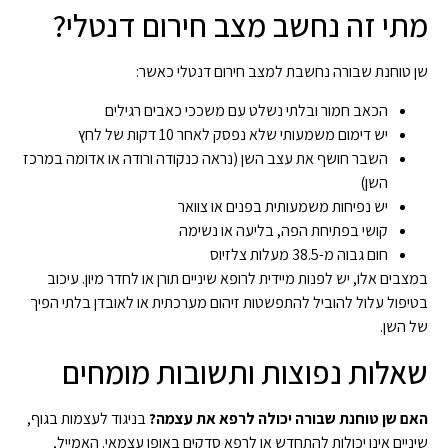
מתי זה נחשב מצב חירום דנטלי?
שן טוחנת שבורה נחשבת למצב חירום דנטלי כאשר:
הכאב חמור ובלתי נשלט עם משככי כאבים רגילים
יש דימום משמעותי שלא נפסק לאחר 10 דקות של לחץ
השבר חושף את עצב השן (נראה כנקודה ורודה או אדומה במרכז
השן)
יש נפיחות משמעותית בפנים או צוואר
קושי בפתיחת הפה, בליעה או נשימה
חום גבוה מ-38.5 מעלות צלזיוס
במצבים אלו, יש לפנות מיידית לרופא שיניים תורן או לחדר מיון. עיכוב
בטיפול עלול להוביל להתפשטות זיהום מערכתית או לאובדן בלתי הפיך
של השן.
שאלות נפוצות ותשובות מומחים
האם שן טוחנת שבורה יכולה לרפא את עצמה?
בניגוד לעצמות בגוף,
שיניים אינן יכולות להתחדש או לרפא סדקים באופן עצמאי. האמייל,