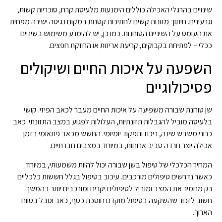
שינויים בהרגלי האכילה כוללים הימנעות מלעיסת קרח, סוכריות קשות,
וגרעינים. חיתוך מזונות קשים לחתיכות קטנות במקום נגיסה ישירה מפחית
את העומס על השיניים הטוחנות. כמו כן, יש להימנע משימוש בשיניים
ככלי – לפתיחת בקבוקים, קריעת אריזות או החזקת חפצים.
השפעה על איכות החיים ושיקולים
פסיכולוגיים
שן טוחנת שבורה משפיעה על איכות החיים מעבר לכאב הפיזי. קושי
בלעיסה מוביל להגבלות תזונתיות, העלולות לפגוע במצב התזונתי. כאב
כרוני משבש שינה, ריכוז ותפקוד יומיומי. החשש מכאב פתאומי בזמן
אכילה יוצר חרדה סביב ארוחות, במיוחד במצבים חברתיים.
המחיר הכלכלי של טיפול בשן שבורה יכול להיות משמעותי, במיוחד
כאשר נדרשים טיפולים מורכבים. עיכוב בטיפול בגלל חששות כלכליים
רק מחמיר את המצב ומוביל לטיפולים יקרים ומורכבים יותר בהמשך.
חשוב לזכור שהשקעה בטיפול מוקדם חוסכת כסף, כאב וסבל בטווח
הארוך.