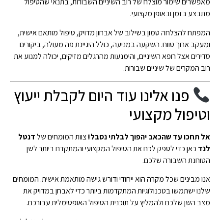
מאפשרים שימור מוצלח של רוב השיניים השבורות, בתנאי שהטיפול
מתבצע בזמן ובאופן מקצועי.
המפתח להצלחה טמון בשילוב של אבחון מדויק, טיפול מותאם אישית,
ומעקב ארוך טווח. השקעה במניעה, כולל היגיינת פה מעולה, ביקורים
סדירים אצל רופא השיניים, והימנעות מהרגלים מזיקים, יכולה למנוע את
רוב המקרים של שיניים שבורות.
פנו אלינו עוד היום לקבלת ייעוץ
וטיפול מקצועי
אל תחכו עד שהכאב יהפוך לבלתי נסבל!
צוות המומחים של
דנטל
לנד
כאן כדי לספק לכם את הטיפול המקצועי והמתקדם ביותר לשן
הטוחנת השבורה שלכם.
אנו מבינים שכל מקרה הוא ייחודי ודורש גישה מותאמת אישית. המומחים
שלנו ישתמשו בטכנולוגיות המתקדמות ביותר כדי לאבחן במדויק את
מצב השן שלכם ולהמליץ על תוכנית הטיפול האופטימלית עבורכם.