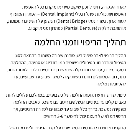
לאחר העקירה, חיוני לתכנן שיקום מיידי או מוקדם ככל האפשר.
האפשרויות כוללות שתל דנטלי (Dental Implant) – הפתרון המועדף
לטווח ארוך, גשר דנטלי (Dental Bridge) הנשען על השיניים הסמוכות,
או תותבת חלקית (Partial Denture) כפתרון זמני או קבוע.
תהליך הריפוי וזמני החלמה
תהליך הריפוי לאחר טיפול בשן טוחנת שבורה משתנה בהתאם לסוג
הטיפול ומורכבותו. בטיפולים פשוטים כמו בונדינג או סתימה, ההחלמה
כמעט מיידית, עם אי-נוחות קלה שנמשכת יום-יומיים בלבד. לאחר הנחת
כתר, רוב המטופלים חווים רגישות קלה למשך שבוע עד שבועיים, עד
להסתגלות מלאה.
טיפול שורש דורש תקופת החלמה של כשבועיים, במהלכם עלולים להיות
כאבים קלים עד בינוניים הנשלטים היטב עם משככי כאבים. החלמה
מעקירה נמשכת בדרך כלל שבוע עד שבועיים לסגירת החניכיים, אך
הריפוי המלא של העצם יכול להימשך 3-6 חודשים.
מחקרים מראים כי הגורמים המשפיעים על קצב הריפוי כוללים את הגיל