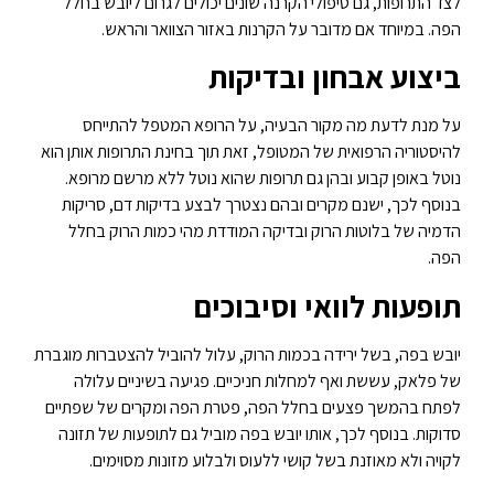
לצד התרופות, גם טיפולי הקרנה שונים יכולים לגרום ליובש בחלל
הפה. במיוחד אם מדובר על הקרנות באזור הצוואר והראש.
ביצוע אבחון ובדיקות
על מנת לדעת מה מקור הבעיה, על הרופא המטפל להתייחס
להיסטוריה הרפואית של המטופל, זאת תוך בחינת התרופות אותן הוא
נוטל באופן קבוע ובהן גם תרופות שהוא נוטל ללא מרשם מרופא.
בנוסף לכך, ישנם מקרים ובהם נצטרך לבצע בדיקות דם, סריקות
הדמיה של בלוטות הרוק ובדיקה המודדת מהי כמות הרוק בחלל
הפה.
תופעות לוואי וסיבוכים
יובש בפה, בשל ירידה בכמות הרוק, עלול להוביל להצטברות מוגברת
של פלאק, עששת ואף למחלות חניכיים. פגיעה בשיניים עלולה
לפתח בהמשך פצעים בחלל הפה, פטרת הפה ומקרים של שפתיים
סדוקות. בנוסף לכך, אותו יובש בפה מוביל גם לתופעות של תזונה
לקויה ולא מאוזנת בשל קושי ללעוס ולבלוע מזונות מסוימים.