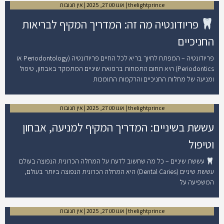
thelightprince
אוגוסט 27, 2025
אין תגובות
פריודונטיה מה זה: המדריך המקיף לבריאות
החניכיים
פריודונטיה – המפתח לחיוך בריא לכל החיים פריודונטיה (Periodontology או
Periodontics) היא תחום התמחות ברפואת שיניים המתמקד באבחון, טיפול
ומניעה של מחלות החניכיים והרקמות התומכות
thelightprince
אוגוסט 27, 2025
אין תגובות
עששת בשיניים: המדריך המקיף למניעה, אבחון
וטיפול
עששת שיניים – כל מה שחשוב לדעת על המחלה הכרונית הנפוצה בעולם
עששת שיניים (Dental Caries) היא המחלה הכרונית הנפוצה ביותר בעולם,
המשפיעה על
thelightprince
אוגוסט 27, 2025
אין תגובות