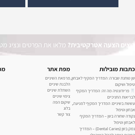
רוצים הצעה אטרקטיבית?
מלאו את הפרטים ונציג מטע
כתבות מובילות
מפת אתר
מפ
שן טוחנת שבורה: המדריך המקיף לאבחון,
מרפאת השיניים
הלבנת שיניים
טיפול ושיקום
השתלת שיניים
פריודונטיה מה זה: המדריך המקיף
ציפוי שיניים
לבריאות החניכיים
שיקום הפה
עששת בשיניים: המדריך המקיף למניעה,
בלוג
אבחון וטיפול
צור קשר
נקודה שחורה בשן – המדריך המקיף
לאבחון וטיפול
נמק בשן (Dental Caries) – המדריך