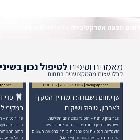
רוצים הצעה אטרקטיבית?
מלאו את הפרטים ונציג מטע
מאמרים וטיפים
לטיפול נכון בשיני
קבלו עצות מהמקצוענים בתחום
thelightprince
אוגוסט 27, 2025
אין תגובות
htprince
שן טוחנת שבורה: המדריך המקיף
פריודו
לאבחון, טיפול ושיקום
המקיף לב
שבר בשן טוחנת – תופעה נפוצה עם השלכות
פריודונטיה – 
משמעותיות שן טוחנת שבורה היא אחת הבעיות
הדנטליות הנפוצות והמאתגרות ביותר ברפואת השיניים
תחום התמחות 
המודרנית. השיניים הטוחנות (Molars),
טיפול ומניעה 