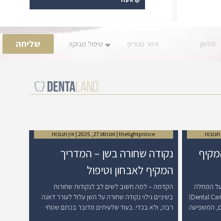
שליחה
תגובות
thelightprince
אוגוסט 27, 2025
אין תגובות
מקיף
נקודה שחורה בשן – המדריך
המקיף לאבחון וטיפול
על המחלה
הקדמה – למה חשוב לשים לב לנקודות שחורות
הכרונית הנפוצה בעולם עששת שיניים (Dental Caries)
בשיניים גילוי נקודה שחורה על השן עלול לעורר דאגה
ם, המשפיעה
רבה, ולא בכדי. בעוד שלעיתים מדובר בכתם שטחי