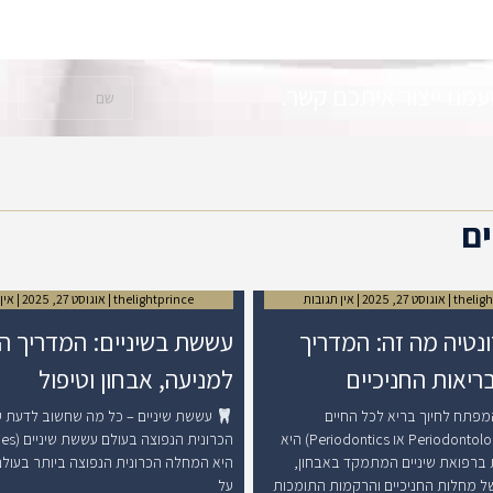
מנו ייצור איתכם קשר.
ים
thelig
אוגוסט 27, 2025
אין תגובות
thelightprince
אוגוסט 27, 2025
אין 
נטיה מה זה: המדריך
עששת בשיניים: המדריך ה
ריאות החניכיים
למניעה, אבחון וטיפול
המפתח לחיוך בריא לכל החיים
עששת שיניים – כל מה שחשוב לדעת 
פריודונטיה (Periodontology או Periodontics) היא
ברפואת שיניים המתמקד באבחון,
היא המחלה הכרונית הנפוצה ביותר בעול
של מחלות החניכיים והרקמות התומכות
על