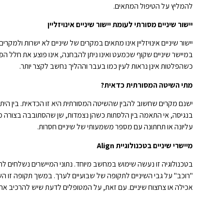
להמליץ על הטיפול המתאים.
יישור שיניים מסורתי לעומת יישור שיניים אינויזליין
יישור שיניים אינויזליין אינו מתאים במקרים של שיניים לא ישרות ולמקר
במיישר שיניים שקוף שכמעט ואינו ניתן להבחנה, אינו פוצע את חלל ה
כשהפלטות אינן נראות לעין כמו בעבר וההליך נחשב לקצר יותר.
מתי השיטה המסורתית כדאית?
ישנם מקרים שחשוב להבין שהשיטה המסורתית היא זו הכדאית. בין הית
בנגיסה, אי התאמה בין הלסתות כשהן נצמדות, שן שהסתובבה בצורה מש
עליונה או תחתונה עם מספר משמעותי של שיניים חסרות.
מיישרי שיניים בטכנולוגיית
Align
בטכנולוגיה זו נעשה שימוש במחשב מיוחד. נתוני המיישרים נשלחים 
אכילה או צחצוח שיניים. עם זאת, על המטופלים לדעת שיש להרכיב את המיישרים לפ