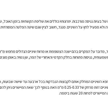
ים של בעיות נגיסה מורכבות. יתרונותיו כוללים את שליפת הקשתיות בזמן האוכל, ש
פה ולא מפעיל לחץ על השיניים. מנגד, חשוב לציין שגם שיטה הפלטה המסורתי
ר, מדובר על המקרים בהם ישנה הצטופפות או מרווח שיניים הגדולים מחמש מ"מ
מעותית, נגיסות פתוחות בחלק הקדמי והאחורי של הפה, שן נטויה באופן מוגזם
לרופא השיניים המחלק אותם לקבוצות הנבדקות בכל ארבעה עד שישה שבועות, 
"רוכב" על גבי השיניים לתקופה של שבועיים לערך. במשך תקופה זו השיניים זזות מרחק של 0.25-0.33 מ"מ וזאת בנוסף לכך שאת המייש
חות 20 שעות ביממה.