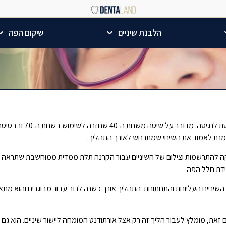
הלבנת שיניים
שיקום הפה
השימוש במיישר השיניים אינויזליין מאפשר שימוש במיישר אותו ניתן לווסת לנגיסה.
מנת לאמוד את השינוי שמתרחש לאורך התהליך.
דיקה להתרשמות וצילום של השיניים עבור הקרנה תלת ממדית ממוחשבת שתראה כ
ידת חלל הפה.
יית אינויזליין מצריך לרוב בין 20-30 מיישרים עבור השיניים העליונות והתחתונות. התהליך אורך כשנה לרוב עבור מבוגרים והוא 
ם. עם זאת, מומלץ לעבור הליך זה רק אצל אורתודנט המומחה ליישור שיניים. הוא גם 