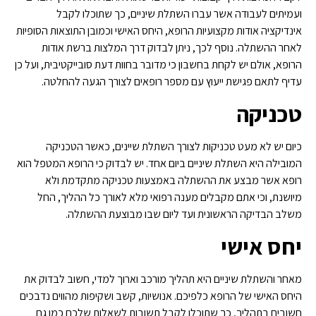
ועמיתים לעבודה אשר עברו השתלת שיניים, כך שתוכלו לקבל
אינדיקציה אודות מקצועיות הרופא, היחס האישי וכמובן התוצאות הסופיות
לאחר ההשתלה. נוסף לכך, ניתן לבדוק דרך המלצות ברשת אודות
הרופא, אולם יש לקחת בחשבון כי מדובר בחוות דעת סובייקטיבית, ועל כן
עדיף לתאם פגישת ייעוץ עם מספר רופאים לצורך הגעה להחלטה.
טכניקה
כיום יש לא מעט טכניקות לצורך השתלת שיינים, כאשר הטכניקה
המובילה היא השתלת שיניים ביום אחד. יש לבדוק כי הרופא המטפל הוא
רופא אשר מבצע את ההשתלה באמצעות טכניקה מתקדמת ולא
מיושנת, וכי אתם מקבלים מענה רפואי מלא לאורך כל ההליך, החל
משלב הבדיקה הראשונית ועד ליום שבו מבוצעת ההשתלה.
יחס אישי
מאחר והשתלת שיניים היא תהליך מורכב וארוך למדי, חשוב לבדוק את
היחס האישי של הרופא כלפיכם. אנושיות, קשב ושקיפות מהווים נדבכים
חשובים בתהליך, כך שתוכלו לקבל תשובות לשאלות שלכם כמו גם