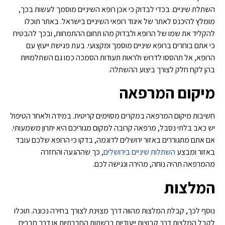
השתלת שיניים. בכדי לבדוק כי אכן רופא השיניים מוסמך לעשות בכך,
מומלץ להיכנס לאתר של איגוד רופאי השיניים בישראל. באתר תוכלו
להקליד את שמו של הרופא ולבדוק מהו תחום ההתמחות, ובכך להבטיח
כי אתם בוחרים ברופא שיניים מוסמך ומקצועי. בעת פגישת ייעוץ עם
הרופא, אל תהססו לדרוש ולראות תעודות הסמכה כמו גם השתלמויות
בהן לקח חלק לצורך ביצוע ההשתלה.
מיקום המרפאה
חשיבות מיקום המרפאה במקרים מסוימים קריטית. במידה ולאחר הטיפול
יש כאב בלתי נסבל, מרפאה קרובה למקום מגוריכם היא יתרון משמעותי.
אם אתם מתגוררים באזור ירושלים לדוגמה, בדקו כי הרופא שלכם עובד
באזור ומבצע
השתלות שיניים בירושלים
, כך שההגעה והחזרה
מהמרפאה תהיה נוחה, מהירה ונגישה לכם.
המלצות
נוסף לכך, קבלת המלצות מהווה דרך מצוינת לצורך בחירה נכונה. תוכלו
לקבל המלצות דרך קבוצות ייעודיות ברשתות החברתיות או דרך חברים