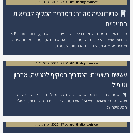
thelightprince
אוגוסט 27, 2025
אין תגובות
פריודונטיה מה זה: המדריך המקיף לבריאות
החניכיים
פריודונטיה – המפתח לחיוך בריא לכל החיים פריודונטיה (Periodontology או
Periodontics) היא תחום התמחות ברפואת שיניים המתמקד באבחון, טיפול
ומניעה של מחלות החניכיים והרקמות התומכות
thelightprince
אוגוסט 27, 2025
אין תגובות
עששת בשיניים: המדריך המקיף למניעה, אבחון
וטיפול
עששת שיניים – כל מה שחשוב לדעת על המחלה הכרונית הנפוצה בעולם
עששת שיניים (Dental Caries) היא המחלה הכרונית הנפוצה ביותר בעולם,
המשפיעה על
thelightprince
אוגוסט 27, 2025
אין תגובות