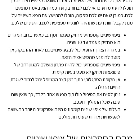
להכיר את כל היתרונות של הטיפול הזאת בהשוואה לציפויים אחרים. כך
תוכלו לדעת מדוע כדאי לכם לבחור בו, ועד כמה הוא באמת מתאים
לכם. כמובן שאם יש לכם ספקות, תוכלו להתייעץ עם רופא השיניים על
מנת לקבל חוות דעת שתהיה רלוונטית ספציפית למצב השיניים שלכם.
ציפוי שיניים קומפוזיט מחזיק מעמד זמן רב, כאשר ברוב המקרים
הוא מחזיק מעמד עד 10 שנים.
במקרה הצורך הרופא יכול לבצע שינויים גם לאחר ההדבקה, אך
מוטב להימנע מהסיטואציה הזאת.
ציפוי שיניים קומפוזיט יכול להיות פתרון מושלם למגוון רחב של
סיטואציות ולתקן לא מעט בעיות קיימות.
אין תקופת הסתגלות! בתוך זמן קצר המטופל יכול לחזור לשגרת
החיים הרגילה.
ניתן לסיים את הטיפול כולו תוך מפגש אחד בלבד, כך שאין שום
סיבה שכל התהליך יתעכב.
העלות של ציפוי שיניים קומפוזיט הינה אטרקטיבית יותר בהשוואה
לאפשרויות אחרות שעומדות מולכם.
מהם החסרונות של ציפוי שיניים