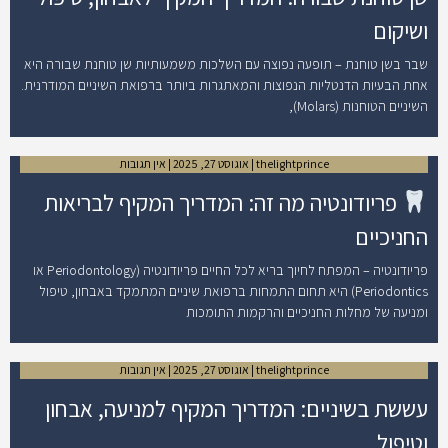
ושיקום
שבר בשן טוחנת – תופעה נפוצה עם השלכות משמעותיות שן טוחנת שבורה היא
אחת הבעיות הדנטליות הנפוצות והמאתגרות ביותר ברפואת השיניים המודרנית.
השיניים הטוחנות (Molars),
thelightprince
אוגוסט 27, 2025
אין תגובות
פריודונטיה מה זה: המדריך המקיף לבריאות
החניכיים
פריודונטיה – המפתח לחיוך בריא לכל החיים פריודונטיה (Periodontology או
Periodontics) היא תחום התמחות ברפואת שיניים המתמקד באבחון, טיפול
ומניעה של מחלות החניכיים והרקמות התומכות
thelightprince
אוגוסט 27, 2025
אין תגובות
עששת בשיניים: המדריך המקיף למניעה, אבחון
וטיפול