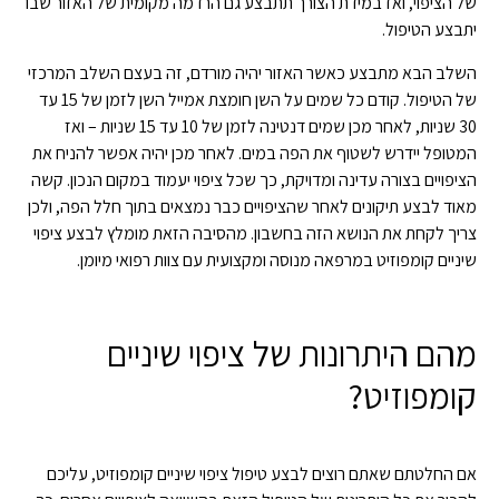
של הציפוי, ואז במידת הצורך תתבצע גם הרדמה מקומית של האזור שבו
יתבצע הטיפול.
השלב הבא מתבצע כאשר האזור יהיה מורדם, זה בעצם השלב המרכזי
של הטיפול. קודם כל שמים על השן חומצת אמייל השן לזמן של 15 עד
30 שניות, לאחר מכן שמים דנטינה לזמן של 10 עד 15 שניות – ואז
המטופל יידרש לשטוף את הפה במים. לאחר מכן יהיה אפשר להניח את
הציפויים בצורה עדינה ומדויקת, כך שכל ציפוי יעמוד במקום הנכון. קשה
מאוד לבצע תיקונים לאחר שהציפויים כבר נמצאים בתוך חלל הפה, ולכן
צריך לקחת את הנושא הזה בחשבון. מהסיבה הזאת מומלץ לבצע ציפוי
שיניים קומפוזיט במרפאה מנוסה ומקצועית עם צוות רפואי מיומן.
מהם היתרונות של ציפוי שיניים
קומפוזיט?
אם החלטתם שאתם רוצים לבצע טיפול ציפוי שיניים קומפוזיט, עליכם