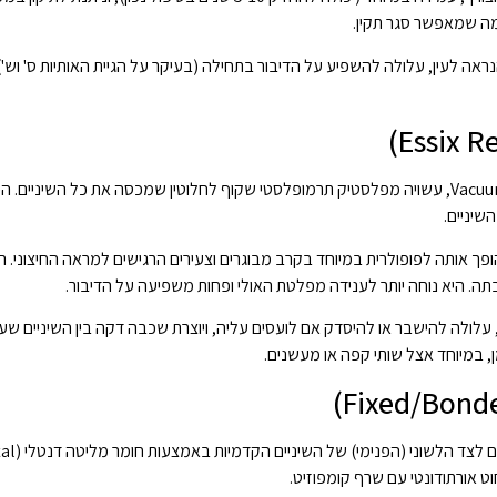
מה שמאפשר סגר תקין.
 לעין, עלולה להשפיע על הדיבור בתחילה (בעיקר על הגיית האותיות ס' וש'),
פלטת אסיקס, המכונה גם Clear Retainer או Vacuum-Formed Retainer, עשויה מפלסטיק תרמופלסטי שקוף לחלוטין שמכסה את כל השיני
שיניים.
 אותה לפופולרית במיוחד בקרב מבוגרים וצעירים הרגישים למראה החיצוני. 
. היא נוחה יותר לענידה מפלטת האולי ופחות משפיעה על הדיבור.
ורשת החלפה כל 1-2 שנים בממוצע, עלולה להישבר או להיסדק אם לועסים עליה, ויוצרת שכבה דקה בין השיניים 
, במיוחד אצל שותי קפה או מעשנים.
פלטה קבועה מורכבת מחוט מתכת דק (לרוב מפל