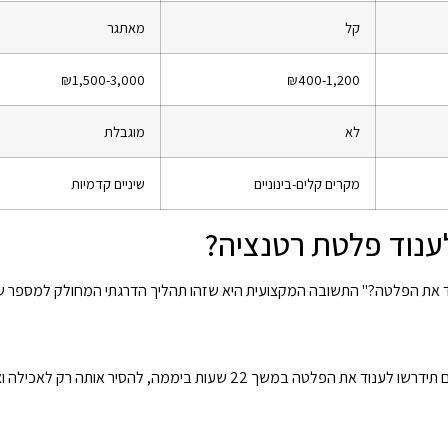
קל
מאתגר
₪1,500-3,000
₪400-1,200
לא
מוגבלת
מקרים קלים-בינוניים
שיניים קדמיות
לענוד פלטת רטנציה?
נוד את הפלטה?" התשובה המקצועית היא שזהו תהליך הדרגתי המחולק למספר ש
בתקופה זו השיניים הכי רגישות לתזוזה. במהלך 3-6 החודשים הראשונים תידרשו לענוד את הפלטה במשך 22 שעות ביממה, להסיר אותה