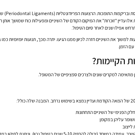
במהלך הטיפול האורתודונטי, הלחץ
ו עדיין "זוכרות" את המיקום הקודם של השיניים ומפעילות כוח שמושך אותן ח
נטייה של הרצועות למשוך את השיניים חזרה לכיוון ממנו הגיעו. יתרה מכך, תנועות יומיומיות כמו
 עם הזמן.
ת הקיימות?
 מתאימה למקרים שונים ולצרכים ספציפיים של המטופל.
הפלטה ניתנת להתאמה על ידי האורתודונט במידת הצורך, עמידה במיוחד (יכולה להחזיק 5-10 שנים בטיפול נכו