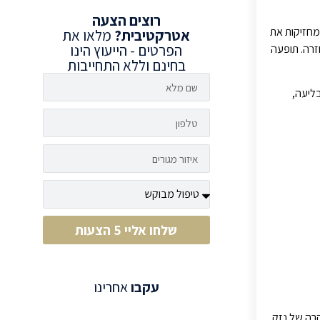
רוצים
הצעה
 המתמשך גורם לשינויים בעצם הלסת ובריקמות התומכות. הרצועות הפריודונטליות (Periodontal Ligaments) שמחזיקות את
אטרקטיבית?
מלאו את
הפרטים - הייעוץ הינו
זרה. תופעה
בחינם וללא התחייבות
 בליעה,
שלחו אליי 5 הצעות
עקבו
אחרינו
ן), וניתנת לתיקון במקרה של נזק