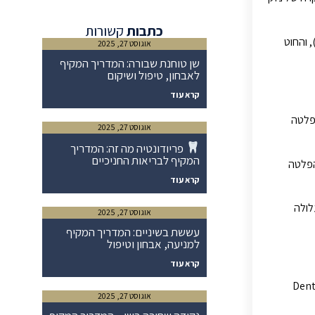
כתבות
קשורות
 והחוט
אוגוסט 27, 2025
שן טוחנת שבורה: המדריך המקיף
לאבחון, טיפול ושיקום
קרא עוד
ים. הפלטה
אוגוסט 27, 2025
פריודונטיה מה זה: המדריך
המקיף לבריאות החניכיים
הפלטה
קרא עוד
שעלולה
אוגוסט 27, 2025
עששת בשיניים: המדריך המקיף
למניעה, אבחון וטיפול
קרא עוד
דת אל-חלד) המולחם לצד הלשוני (הפנימי) של השיניים הקדמיות באמצעות חומר מליטה דנטלי (Dental
אוגוסט 27, 2025