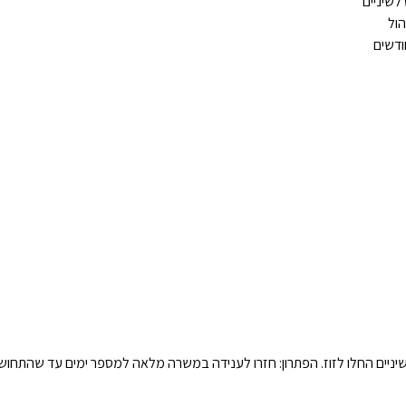
לשיניים
ול
ניים החלו לזוז. הפתרון: חזרו לענידה במשרה מלאה למספר ימים עד שהתחוש