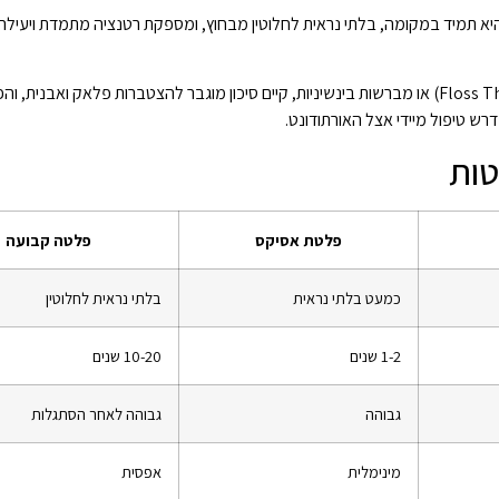
 תמיד במקומה, בלתי נראית לחלוטין מבחוץ, ומספקת רטנציה מתמדת ויעילה
הניקוי מסובך יותר ודורש שימוש בחוט דנטלי מיוחד (Floss Threader) או מברשות בינשיניות, קיים סיכון מוגבר להצטברות פלאק
רש טיפול מיידי אצל האורתודונט.
טות
פלטת אסיקס
פלטה קבועה
כמעט בלתי נראית
בלתי נראית לחלוטין
1-2 שנים
10-20 שנים
גבוהה
גבוהה לאחר הסתגלות
מינימלית
אפסית