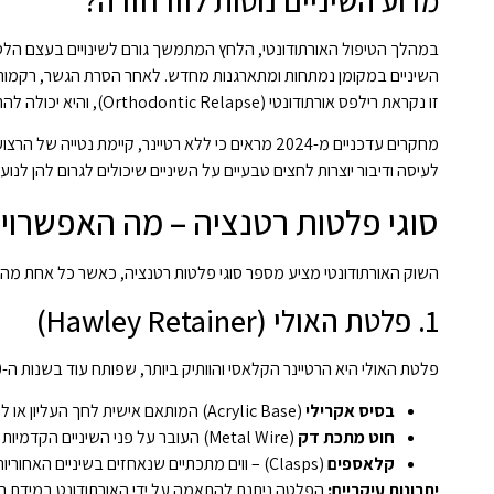
מדוע השיניים נוטות לזוז חזרה?
השיניים במקומן נמתחות ומתארגנות מחדש. לאחר הסרת הגשר, רקמות אל
זו נקראת רילפס אורתודונטי (Orthodontic Relapse), והיא יכולה להתרחש אפילו שנים לאחר סיום הטיפול.
מחקרים עדכניים מ-2024 מראים כי ללא רטיינר, קיימת 
לעיסה ודיבור יוצרות לחצים טבעיים על השיניים שיכולים לגרום להן לנוע
סוגי פלטות רטנציה – מה האפשרויו
השוק האורתודונטי מציע מספר סוגי פלטות רטנציה, כאשר כל אחת מהן
1. פלטת האולי (Hawley Retainer)
פלטת האולי היא הרטיינר הקלאסי והוותיק ביותר, שפותח עוד בשנות ה-20 של המאה הקודמת ועדיין נמצא בשימוש נרחב. המבנה שלה כולל:
בסיס אקרילי
(Acrylic Base) המותאם אישית לחך העליון או לחלק הפנימי של השיניים התחתונות
חוט מתכת דק
(Metal Wire) העובר על פני השיניים הקדמיות ושומר עליהן במקומן
קלאספים
(Clasps) – ווים מתכתיים שנאחזים בשיניים האחוריות לייצוב
יתרונות עיקריים: