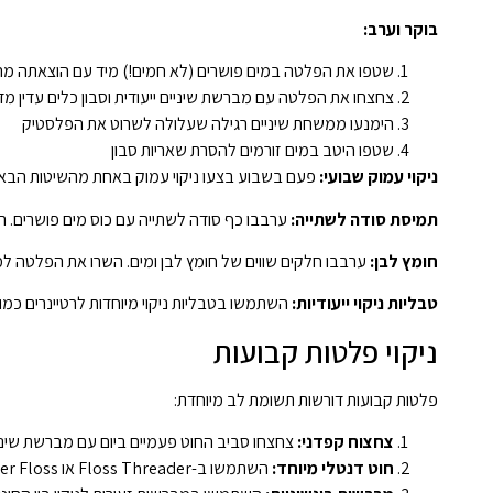
בוקר וערב:
שטפו את הפלטה במים פושרים (לא חמים!) מיד עם הוצאתה מ
צחצחו את הפלטה עם מברשת שיניים ייעודית וסבון כלים עדין מדי
הימנעו ממשחת שיניים רגילה שעלולה לשרוט את הפלסטיק
שטפו היטב במים זורמים להסרת שאריות סבון
ניקוי עמוק שבועי:
פעם בשבוע בצעו ניקוי עמוק באחת מהשיטות הבאו
תמיסת סודה לשתייה:
ערבבו כף סודה לשתייה עם כוס מים פושרים. השרו את הפלטה למשך 15-30 דקות. הס
חומץ לבן:
ערבבו חלקים שווים של חומץ לבן ומים. השרו את הפלטה למשך 15-30 דקות, ואז שטפו היטב. שיטה זו יעילה במיוחד להסרת מש
טבליות ניקוי ייעודיות:
השתמשו בטבליות ניקוי מיוחדות לרטיינרים כמו Retainer Brite או Efferdent. המיסו טבליה בכוס מים פושרים והשרו למשך 15-20 דקות
ניקוי פלטות קבועות
פלטות קבועות דורשות תשומת לב מיוחדת:
צחצוח קפדני:
צחצחו סביב החוט פעמיים ביום עם מברשת שיני
חוט דנטלי מיוחד:
השתמשו ב-Floss Threader או Super Floss להעברת החוט מתחת לחוט המתכת