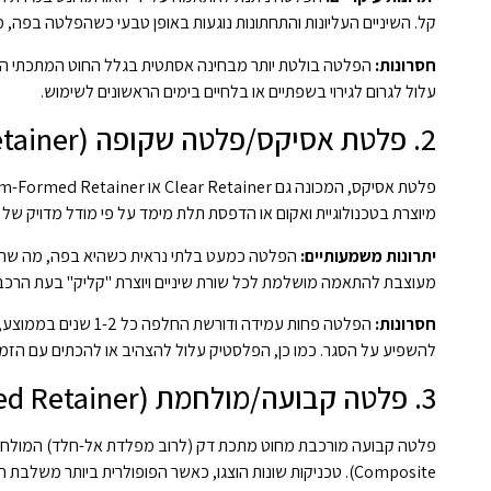
קל. השיניים העליונות והתחתונות נוגעות באופן טבעי כשהפלטה בפה, 
חסרונות:
הפלטה בולטת יותר מבחינה אסתטית בגלל החוט המתכתי הנראה
עלול לגרום לגירוי בשפתיים או בלחיים בימים הראשונים לשימוש.
2. פלטת אסיקס/פלטה שקופה (Essix Retainer)
מיוצרת בטכנולוגיית ואקום או הדפסת תלת מימד על פי מודל מדויק של ה
יתרונות משמעותיים:
הפלטה כמעט בלתי נראית כשהיא בפה, מה שהופך
מעוצבת להתאמה מושלמת לכל שורת שיניים ויוצרת "קליק" בעת הרכבתה
חסרונות:
הפלטה פחות עמידה וד
להשפיע על הסגר. כמו כן, הפלסטיק עלול להצהיב או להכתים עם הזמן
3. פלטה קבועה/מולחמת (Fixed/Bonded Retainer)
Composite). טכניקות שונות הוצגו, כאשר הפופולרית ביותר משלבת חוט אורתודונטי עם שרף קומפוזיט.