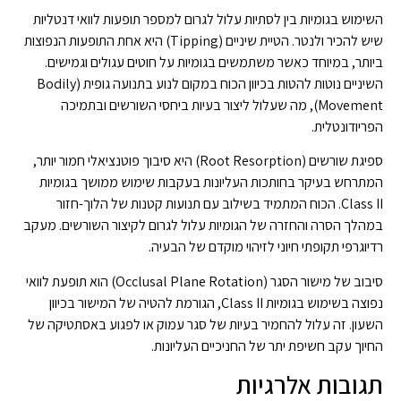
השימוש בגומיות בין לסתיות עלול לגרום למספר תופעות לוואי דנטליות
שיש להכיר ולנטר. הטיית שיניים (Tipping) היא אחת התופעות הנפוצות
ביותר, במיוחד כאשר משתמשים בגומיות על חוטים עגולים וגמישים.
השיניים נוטות להטות בכיוון הכוח במקום לנוע בתנועה גופית (Bodily
Movement), מה שעלול ליצור בעיות ביחסי השורשים ובתמיכה
הפריודונטלית.
ספיגת שורשים (Root Resorption) היא סיבוך פוטנציאלי חמור יותר,
המתרחש בעיקר בחותכות העליונות בעקבות שימוש ממושך בגומיות
Class II. הכוח המתמיד בשילוב עם תנועות קטנות של הלוך-חזור
במהלך הסרה והחזרה של הגומיות עלול לגרום לקיצור השורשים. מעקב
רדיוגרפי תקופתי חיוני לזיהוי מוקדם של הבעיה.
סיבוב של מישור הסגר (Occlusal Plane Rotation) הוא תופעת לוואי
נפוצה בשימוש בגומיות Class II, הגורמת להטיה של המישור בכיוון
השעון. זה עלול להחמיר בעיות של סגר עמוק או לפגוע באסתטיקה של
החיוך עקב חשיפת יתר של החניכיים העליונות.
תגובות אלרגיות