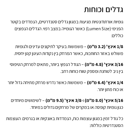
גדלים וכוחות
גומיות אורתודונטיות מגיעות במגוון גדלים סטנדרטיים, הנמדדים בקוטר
הפנימי (Lumen Size) כאשר הגומייה במצב רפוי. הגדלים הנפוצים
כוללים:
1/8 אינץ' (3.2 מ"מ)
– משמשות בעיקר לתיקונים עדינים ולגומיות
משולש באזור החותכות, כאשר המרחק בין נקודות העיגון קטן יחסית.
3/16 אינץ' (4.8 מ"מ)
– הגודל הנפוץ ביותר, מתאים למרחק הטיפוסי
בין ניב לטוחנת ומספק טווח כוחות רחב.
1/4 אינץ' (6.4 מ"מ)
– משמשות כאשר נדרש מרחק מתיחה גדול יותר
או כוח מתון יותר.
5/16 אינץ' (8.0 מ"מ)
ו-
3/8 אינץ' (9.5 מ"מ)
– לשימושים מיוחדים
כגון גומיות קופסה או במקרים של מרחקים גדולים במיוחד.
כל גודל זמין במגוון עוצמות כוח, הנמדדות באונקיות או בגרמים. העוצמות
הסטנדרטיות כוללות: