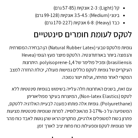
קל (Light): 2-3 אונקיות (57-85 גרם)
בינוני (Medium): 3.5-4.5 אונקיות (99-128 גרם)
כבד (Heavy): 6-8 אונקיות (170-227 גרם)
לטקס לעומת חומרים סינטטיים
גומיות מלטקס טבעי (Natural Rubber Latex) הן הבחירה המסורתית
והנפוצה ביותר באורתודונטיה. הלטקס מיוצר מעץ הגומי (Hevea
brasiliensis) ומכיל פולימר של 1,4-polyisoprene. היתרונות
העיקריים של גומיות לטקס כוללים גמישות מעולה, יכולת החזרה למצב
המקורי לאחר מתיחה, ועלות ייצור נמוכה.
עם זאת, בשנים האחרונות חלה עלייה בשימוש בגומיות סינטטיות ללא
לטקס (Non-latex Elastics), המיוצרות בעיקר מפוליאוריתן
(Polyurethane). גומיות אלה פותחו כמענה לבעיית האלרגיה ללטקס,
המשפיעה על כ-3-17% מהאוכלוסייה. למרות שגומיות סינטטיות מציעות
פתרון בטוח למטופלים אלרגיים, מחקרים הראו שהן נוטות לאבד כוח מהר
יותר מגומיות לטקס ומפעילות כוח פחות יציב לאורך זמן.