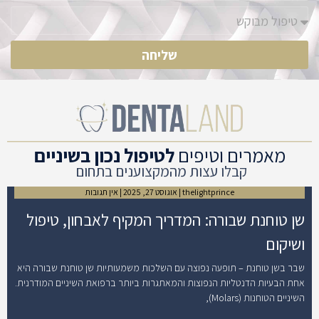
שליחה
מאמרים וטיפים
לטיפול נכון בשיניים
קבלו עצות מהמקצוענים בתחום
thelightprince
אוגוסט 27, 2025
אין תגובות
שן טוחנת שבורה: המדריך המקיף לאבחון, טיפול
ושיקום
שבר בשן טוחנת – תופעה נפוצה עם השלכות משמעותיות שן טוחנת שבורה היא
אחת הבעיות הדנטליות הנפוצות והמאתגרות ביותר ברפואת השיניים המודרנית.
השיניים הטוחנות (Molars),