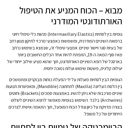
מבוא – הכוח המניע את הטיפול
האורתודונטי המודרני
גומיות בין לסתיות (Intermaxillary Elastics) מהוות כלי טיפולי חיוני
ברפואת השיניים המודרנית, ומשמשות כאמצעי מרכזי לתיקון מגוון רחב
של בעיות סגר ויישור שיניים. אמצעי טיפולי זה, שנמצא בשימוש נרחב
מאז סוף המאה ה-19, התפתח להיות אחד הכלים החשובים ביותר
בארסנל של רופא השיניים האורתודונט, תוך שהוא מציע שילוב ייחודי של
יעילות קלינית, פשטות שימוש ועלות נמוכה יחסית.
הגומיות הבין לסתיות פועלות על ידי הפעלת כוחות מבוקרים ומתמשכים
בין הלסת העליונה (Maxilla) לתחתונה (Mandible), ומאפשרות תנועות
שיניים מורכבות שלא ניתן להשיג באמצעות סמכים (Brackets) וחוטים
(Archwires) בלבד. השימוש בגומיות מאפשר לרופא השיניים לשלוט
בצורה מדויקת על כיוון וגודל הכוח המופעל, תוך התאמה אישית לצרכים
הייחודיים של כל מטופל.
הביומכניקה של גומיות בין לסתיות