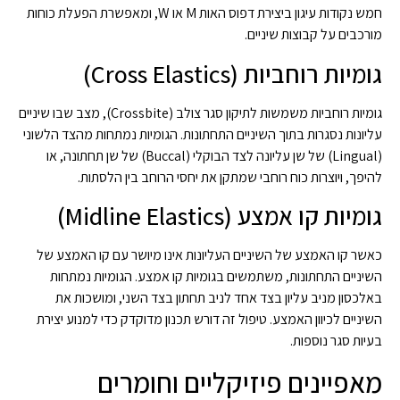
חמש נקודות עיגון ביצירת דפוס האות M או W, ומאפשרת הפעלת כוחות
מורכבים על קבוצות שיניים.
גומיות רוחביות (Cross Elastics)
גומיות רוחביות משמשות לתיקון סגר צולב (Crossbite), מצב שבו שיניים
עליונות נסגרות בתוך השיניים התחתונות. הגומיות נמתחות מהצד הלשוני
(Lingual) של שן עליונה לצד הבוקלי (Buccal) של שן תחתונה, או
להיפך, ויוצרות כוח רוחבי שמתקן את יחסי הרוחב בין הלסתות.
גומיות קו אמצע (Midline Elastics)
כאשר קו האמצע של השיניים העליונות אינו מיושר עם קו האמצע של
השיניים התחתונות, משתמשים בגומיות קו אמצע. הגומיות נמתחות
באלכסון מניב עליון בצד אחד לניב תחתון בצד השני, ומושכות את
השיניים לכיוון האמצע. טיפול זה דורש תכנון מדוקדק כדי למנוע יצירת
בעיות סגר נוספות.
מאפיינים פיזיקליים וחומרים