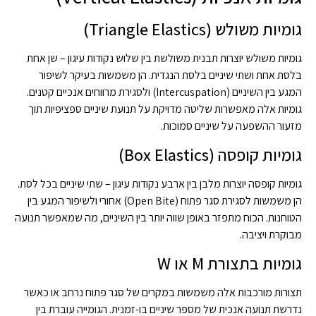
גומיות משולש (Triangle Elastics)
גומיות משולש יוצרות תבנית משולשת בין שלוש נקודות עיגון – שן אחת
בלסת אחת ושתי שיניים בלסת הנגדית. הן משמשות בעיקר לשיפור
המגע בין השיניים (Intercuspation) ולסגירת מרווחים אנכיים קטנים.
גומיות אלה מאפשרות שליטה מדויקת על תנועת שיניים ספציפיות תוך
מזעור ההשפעה על שיניים סמוכות.
גומיות קופסה (Box Elastics)
גומיות קופסה יוצרות מלבן בין ארבע נקודות עיגון – שתי שיניים בכל לסת.
הן משמשות לסגירת סגר פתוח (Open Bite) אחורי ולשיפור המגע בין
הטוחנות. הכוח מתפזר באופן שווה יותר בין השיניים, מה שמאפשר תנועה
מבוקרת ויציבה.
גומיות בתצורת M או W
תצורות מורכבות אלה משמשות במקרים של סגר פתוח נרחב או כאשר
נדרשת תנועה אנכית של מספר שיניים בו-זמנית. הגומייה עוברת בין