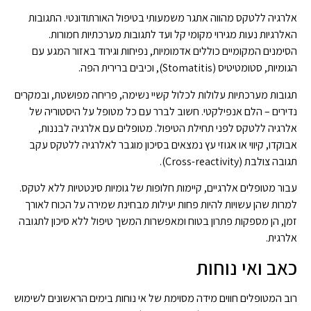
אלרגיה ללטקס מהווה אתגר משמעותי בטיפול האורתודונטי. התגובות
האלרגיות נעות מגירוי מקומי קל ועד לתגובות מערכתיות חמורות.
הסימנים המקומיים כוללים אדמומיות, נפיחות וגירוד באזור המגע עם
הגומיות, סטומטיטיס (Stomatitis), וכיבים ברירית הפה.
תגובות מערכתיות עלולות לכלול קשיי נשימה, פריחה מפושטת, ובמקרים
נדירים – הלם אנפילקטי. חשוב לברר עם כל מטופל על היסטוריה של
אלרגיה ללטקס לפני תחילת הטיפול. מטופלים עם אלרגיה לבננות,
אבוקדו, קיווי או אגוזי עץ נמצאים בסיכון מוגבר לאלרגיה ללטקס עקב
תגובה צולבת (Cross-reactivity).
עבור מטופלים אלרגיים, קיימות חלופות של גומיות סינטטיות ללא לטקס.
למרות שהן עשויות להיות פחות יעילות מבחינת שמירה על הכוח לאורך
זמן, הן מספקות פתרון בטוח ומאפשרות המשך טיפול ללא סיכון לתגובה
אלרגית.
כאב ואי נוחות
רוב המטופלים חווים מידה מסוימת של אי נוחות בימים הראשונים לשימוש