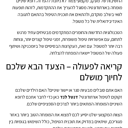
החשיבות של מעקב מקצועי צמוד לא ניתנת להפרזה. רופא שיניים
מומחה באורתודונטיה מסוגל להעריך את ההתקדמות, לזהות תופעות
לוואי בשלב מוקדם, ולהתאים את תוכנית הטיפול בהתאם לתגובה
האינדיבידואלית של כל מטופל.
הטכנולוגיות החדשות והחומרים המתקדמים מבטיחים עתיד מרגש
לתחום, עם אפשרויות טיפול משופרות, זמני טיפול קצרים יותר, ונוחות
רבה יותר למטופל. עם זאת, העקרונות הבסיסיים של ביומכניקה ושיתוף
פעולה של המטופל יישארו המפתח להצלחה.
קריאה לפעולה – הצעד הבא שלכם
לחיוך מושלם
האם אתם סובלים מבעיות סגר או יישור שיניים? האם הילדים שלכם
זקוקים לטיפול אורתודונטי?
דנטל לנד
כאן כדי לחבר אתכם לרופא
השיניים המומחה המתאים ביותר לצרכים הספציפיים שלכם.
הצוות המקצועי שלנו יסייע לכם למצוא את המומחה הטוב ביותר באזור
מגוריכם, שיתאים במדויק את תוכנית הטיפול, כולל השימוש בגומיות בין