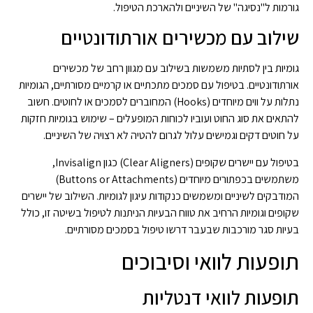
גורמות ל"נסיגה" של השיניים ולהארכת הטיפול.
שילוב עם מכשירים אורתודונטיים
גומיות בין לסתיות משמשות בשילוב עם מגוון רחב של מכשירים
אורתודונטיים. בטיפול עם סמכים מתכתיים או קרמיים מסורתיים, הגומיות
נתלות על ווים מיוחדים (Hooks) המחוברים לסמכים או לחוטים. חשוב
להתאים את סוג החוט ועוביו לכוחות המופעלים – שימוש בגומיות חזקות
על חוטים דקים וגמישים עלול לגרום להטיה לא רצויה של השיניים.
בטיפול עם יישרים שקופים (Clear Aligners) כגון Invisalign,
משתמשים בכפתורים מיוחדים (Buttons or Attachments)
המודבקים לשיניים ומשמשים כנקודות עיגון לגומיות. השילוב של יישרים
שקופים וגומיות הרחיב את טווח הבעיות הניתנות לטיפול בשיטה זו, כולל
בעיות סגר מורכבות שבעבר דרשו טיפול בסמכים מסורתיים.
תופעות לוואי וסיבוכים
תופעות לוואי דנטליות