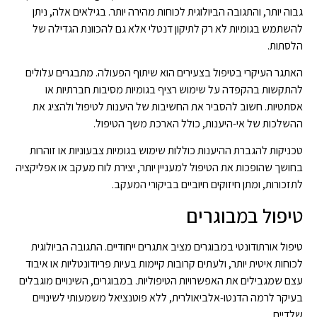
גבוה יותר, והתגובה הביולוגית לכוחות מהירה יותר. בגילאים אלה, ניתן
להשתמש בגומיות לא רק לתיקון דנטלי אלא גם להכוונת הגדילה של
הלסתות.
האתגר העיקרי בטיפול בצעירים הוא שיתוף הפעולה. מתבגרים עלולים
להתקשות בהקפדה על שימוש רציף בגומיות מסיבות חברתיות או
אסתטיות. חשוב להסביר את החשיבות של היענות לטיפול ולהציג את
ההשלכות של אי-היענות, כולל הארכת משך הטיפול.
טכניקות להגברת ההיענות כוללות שימוש בגומיות צבעוניות או זוהרות
בחושך שהופכות את הטיפול למעניין יותר, יצירת לוח מעקב או אפליקציה
לתזכורות, ומתן חיזוקים חיוביים בביקורי המעקב.
טיפול במבוגרים
טיפול אורתודונטי במבוגרים מציב אתגרים ייחודיים. התגובה הביולוגית
לכוחות איטית יותר, ולעתים קרובות קיימות בעיות פריודונטליות או איבוד
עצם שמגבילים את האפשרויות הטיפוליות. במבוגרים, השינויים מוגבלים
בעיקר לרמה הדנטו-אלביאולרית, ללא פוטנציאל משמעותי לשינויים
שלדיים.