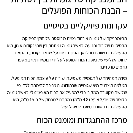
– הבנת הכוחות הפועלים
עקרונות פיזיקליים בסיסיים
הביומכניקה של גומיות אורתודונטיות מבוססת על חוקי הפיזיקה
הבסיסיים של כוח ותנועה. כאשר גומייה נמתחת בין שתי נקודות עיגון, היא
מפעילה כוח שווה בגודלו אך הפוך בכיוונו על שתי הנקודות, בהתאם
לחוק השלישי של ניוטון. הכוח המופעל על ידי הגומייה תלוי במספר
גורמים מרכזיים:
מידת המתיחה של הגומייה משפיעה ישירות על עוצמת הכוח המופעל.
המלצת היצרנים היא שגומייה אורתודונטית צריכה להימתח לכדי פי
שלושה מקוטרה המקורי כדי להפעיל את הכוח האופטימלי. כאשר גומייה
בקוטר של 3/16 אינץ' (4.8 מ"מ) נמתחת למרחק של כ-15 מ"מ, היא
מפעילה כוח בטווח המיועד לטיפול יעיל.
מרכז ההתנגדות ומומנט הכוח
כל שן או קבוצת שיניים מאופיינת במרכז התנגדות (Center of