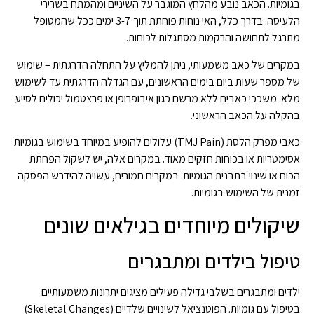
בגומיות. הכאב נובע מהלחץ המוגבר על השיניים ומהמתח בשרירי
הלעיסה. בדרך כלל, האי נוחות פוחתת תוך 3-7 ימים ככל שהמטופל
מתרגל לתחושה והרקמות מסתגלות לכוחות.
במקרים של כאב משמעותי, ניתן להמליץ על התחלה הדרגתית – שימוש
של מספר שעות ביום בימים הראשונים, עם הגדלה הדרגתית עד לשימוש
מלא. משככי כאבים ללא מרשם כגון איבופרופן או פרצטמול יכולים לסייע
בהקלה על הכאב הראשוני.
כאבי מפרק הלסת (TMJ Pain) עלולים להופיע במיוחד בשימוש בגומיות
אסימטריות או בכוחות חזקים מאוד. במקרים אלה, יש לשקול הפחתת
הכוח או שינוי בתבנית הגומיות. במקרים חמורים, עשויה להידרש הפסקה
זמנית של השימוש בגומיות.
שיקולים מיוחדים בגילאים שונים
טיפול בילדים ומתבגרים
ילדים ומתבגרים בשלבי גדילה פעילים מציגים יתרונות משמעותיים
בטיפול עם גומיות. הפוטנציאל לשינויים שלדיים (Skeletal Changes)