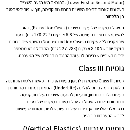
(Lower First or Second Molar). התוצאה היא הנעת השיניים
העליונות לאחור ודחיפת השיניים התחתונות קדימה, תוך שיפור יחסי הסגר
בין הלסתות.
בטיפול במקרים של עקירות שיניים (Extraction Cases), נהוג
להשתמש בגומיות בעוצמה של 6-8 אונקיות (170-227 גרם), בעוד
שבמקרים ללא עקירות (Non-extraction Cases) משתמשים בכוחות
חזקים יותר של 8-10 אונקיות (227-283 גרם). ההבדל נובע ממספר
יחידות השיניים שצריכות לנוע ומההתנגדות הכוללת של המערכת.
גומיות Class III
גומיות Class III משמשות לתיקון בעיות הפוכות – כאשר הלסת התחתונה
בולטת קדימה ביחס לעליונה (Underbite). הגומיות נמתחות מהטוחנת
העליונה לניב התחתון, ופועלות להנעת השיניים העליונות קדימה
והתחתונות אחורה. טיפול זה יעיל במיוחד במקרים של בעיות
דנטו-אלביאולריות, אך פחות יעיל בבעיות שלדיות חמורות שעשויות
לדרוש התערבות כירורגית.
גומיות אנכיות (Vertical Elastics)