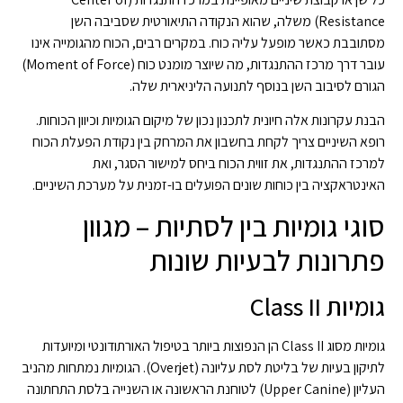
Resistance) משלה, שהוא הנקודה התיאורטית שסביבה השן
מסתובבת כאשר מופעל עליה כוח. במקרים רבים, הכוח מהגומייה אינו
עובר דרך מרכז ההתנגדות, מה שיוצר מומנט כוח (Moment of Force)
הגורם לסיבוב השן בנוסף לתנועה הליניארית שלה.
הבנת עקרונות אלה חיונית לתכנון נכון של מיקום הגומיות וכיוון הכוחות.
רופא השיניים צריך לקחת בחשבון את המרחק בין נקודת הפעלת הכוח
למרכז ההתנגדות, את זווית הכוח ביחס למישור הסגר, ואת
האינטראקציה בין כוחות שונים הפועלים בו-זמנית על מערכת השיניים.
סוגי גומיות בין לסתיות – מגוון
פתרונות לבעיות שונות
גומיות Class II
גומיות מסוג Class II הן הנפוצות ביותר בטיפול האורתודונטי ומיועדות
לתיקון בעיות של בליטת לסת עליונה (Overjet). הגומיות נמתחות מהניב
העליון (Upper Canine) לטוחנת הראשונה או השנייה בלסת התחתונה