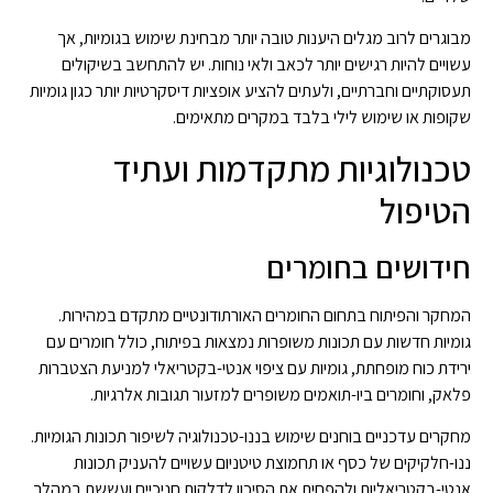
מבוגרים לרוב מגלים היענות טובה יותר מבחינת שימוש בגומיות, אך
עשויים להיות רגישים יותר לכאב ולאי נוחות. יש להתחשב בשיקולים
תעסוקתיים וחברתיים, ולעתים להציע אופציות דיסקרטיות יותר כגון גומיות
שקופות או שימוש לילי בלבד במקרים מתאימים.
טכנולוגיות מתקדמות ועתיד
הטיפול
חידושים בחומרים
המחקר והפיתוח בתחום החומרים האורתודונטיים מתקדם במהירות.
גומיות חדשות עם תכונות משופרות נמצאות בפיתוח, כולל חומרים עם
ירידת כוח מופחתת, גומיות עם ציפוי אנטי-בקטריאלי למניעת הצטברות
פלאק, וחומרים ביו-תואמים משופרים למזעור תגובות אלרגיות.
מחקרים עדכניים בוחנים שימוש בננו-טכנולוגיה לשיפור תכונות הגומיות.
ננו-חלקיקים של כסף או תחמוצת טיטניום עשויים להעניק תכונות
אנטי-בקטריאליות ולהפחית את הסיכון לדלקות חניכיים ועששת במהלך