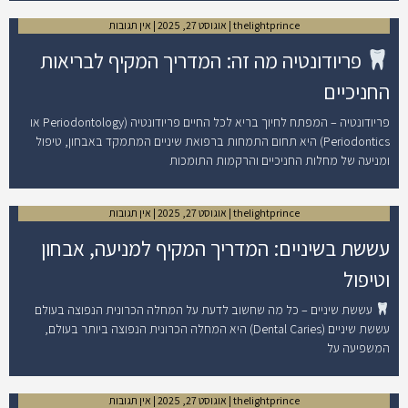
thelightprince
אוגוסט 27, 2025
אין תגובות
פריודונטיה מה זה: המדריך המקיף לבריאות
החניכיים
פריודונטיה – המפתח לחיוך בריא לכל החיים פריודונטיה (Periodontology או
Periodontics) היא תחום התמחות ברפואת שיניים המתמקד באבחון, טיפול
ומניעה של מחלות החניכיים והרקמות התומכות
thelightprince
אוגוסט 27, 2025
אין תגובות
עששת בשיניים: המדריך המקיף למניעה, אבחון
וטיפול
עששת שיניים – כל מה שחשוב לדעת על המחלה הכרונית הנפוצה בעולם
עששת שיניים (Dental Caries) היא המחלה הכרונית הנפוצה ביותר בעולם,
המשפיעה על
thelightprince
אוגוסט 27, 2025
אין תגובות