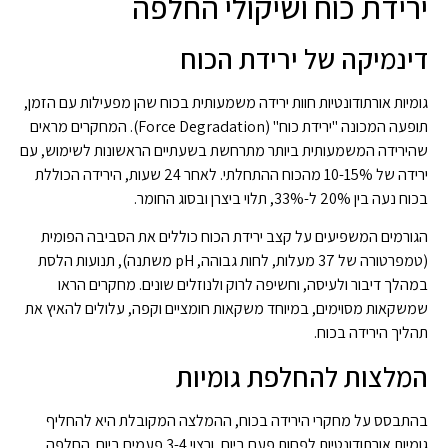
ירידת כוח ושיקולי החלפה
דינמיקה של ירידת הכוח
גומיות אורתודונטיות חוות ירידה משמעותית בכוח שהן מפעילות עם הזמן,
תופעה המכונה "ירידת כוח" (Force Degradation). המחקרים מראים
שהירידה המשמעותית ביותר מתרחשת בשעתיים הראשונות לשימוש, עם
ירידה של 10-15% מהכוח ההתחלתי. לאחר 24 שעות, הירידה הכוללת
בכוח נעה בין 20% ל-33%, תלוי ביצרן ובסוג החומר.
הגורמים המשפיעים על קצב ירידת הכוח כוללים את הסביבה הפומית
(טמפרטורה של 37 מעלות, לחות גבוהה, pH משתנה), תנועות הלסת
במהלך דיבור ולעיסה, וחשיפה לרוק ולנוזלים שונים. מחקרים הראו
שמשקאות מסוימים, במיוחד משקאות חומציים וקפה, עלולים להאיץ את
תהליך הירידה בכוח.
המלצות להחלפת גומיות
בהתבסס על מחקרי הירידה בכוח, ההמלצה המקובלת היא להחליף
גומיות אורתודונטיות לפחות פעם ביום, ורצוי 3-4 פעמים ביום. החלפה