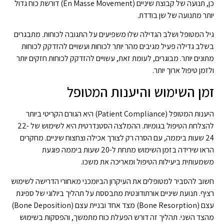
כן, תנועה של קבוצת שיניים (En Masse Movement) דורשת כוח גדול
יותר מתנועה של שן בודדת.
גיל המטופל ושלב הגדילה שלו משפיעים על התגובה לכוחות. מתבגרים
בשלב גדילה פעיל מגיבים מהר יותר לכוחות ועשויים להזדקק לכוחות
מתונים יותר. מבוגרים, לעומת זאת, עשויים להזדקק לכוחות חזקים יותר
ולזמן טיפול ארוך יותר.
זמן השימוש והיענות המטופל
היענות המטופל (Patient Compliance) היא הגורם הקריטי ביותר
להצלחת הטיפול בגומיות. ההמלצה הסטנדרטית היא לשימוש של 22-
24 שעות ביממה, עם הסרה רק לצורך אכילה וצחצוח שיניים. מחקרים
הראו שירידה בזמן השימוש מתחת ל-20 שעות ביממה פוגעת
משמעותית ביעילות הטיפול ומאריכה את משכו.
חשוב להסביר למטופלים את העיקרון הביומכני מאחורי הדרישה לשימוש
רציף. תנועת שיניים אורתודונטית מתבססת על תהליך ביולוגי של ספיגת
עצם (Bone Resorption) מצד אחד ובניית עצם (Bone Deposition)
מהצד השני. תהליך זה דורש הפעלת כוח מתמשך, והפסקות בשימוש