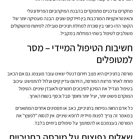
מחקרים עדכניים מתמקדים בהבנת המיקרוביום הפריודונטלי
והאינטראקציות המורכבות בין חיידקים שונים. הבנה מעמיקה יותר של
הקשר הדו-כיווני בין סוכרת למחלת חניכיים מובילה לפיתוח פרוטוקולים
משולבים לטיפול בשתי המחלות במקביל.
חשיבות הטיפול המיידי – מסר
למטופלים
מורסה בחניכיים היא מצב חירום דנטלי שאינו עובר מעצמו. גם אם הכאב
פוחת לאחר פריצת המורסה, הזיהום עדיין קיים ועלול להתפשט. עיכוב
בטיפול מגדיל את הסיכון לסיבוכים חמורים ולאובדן שיניים. הטיפול
המוקדם פשוט יותר, יעיל יותר וחוסך סבל וכסף בטווח הארוך.
כל אדם החווה נפיחות בחניכיים, כאב או תסמינים אחרים המתוארים
במאמר זה צריך לפנות מיידית לרופא שיניים. אין לנסות "לפוצץ" את
המורסה בעצמכם או להסתמך על טיפולים ביתיים בלבד.
שאלות נפוצות על מורסה בחניכיים