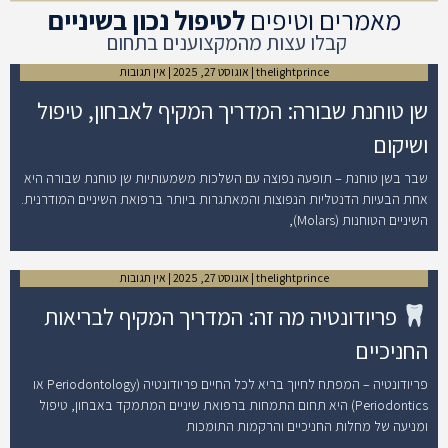
מאמרים וטיפים
לטיפול נכון בשיניים
קבלו עצות מהמקצוענים בתחום
thelightprince
אוגוסט 27, 2025
אין תגובות
שן טוחנת שבורה: המדריך המקיף לאבחון, טיפול
ושיקום
שבר בשן טוחנת – תופעה נפוצה עם השלכות משמעותיות שן טוחנת שבורה היא
אחת הבעיות הדנטליות הנפוצות והמאתגרות ביותר ברפואת השיניים המודרנית.
השיניים הטוחנות (Molars),
thelightprince
אוגוסט 27, 2025
אין תגובות
פריודונטיה מה זה: המדריך המקיף לבריאות
החניכיים
פריודונטיה – המפתח לחיוך בריא לכל החיים פריודונטיה (Periodontology או
Periodontics) היא תחום התמחות ברפואת שיניים המתמקד באבחון, טיפול
ומניעה של מחלות החניכיים והרקמות התומכות