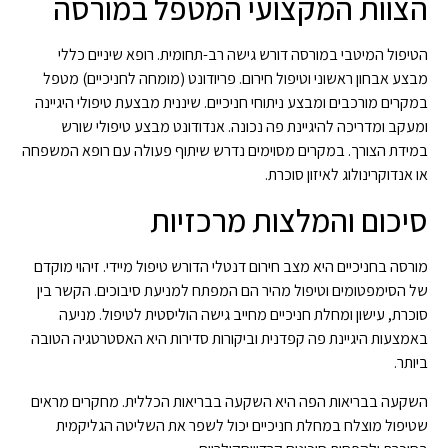
הצוות המקצועי המטפל במורסה
הטיפול המיטבי במורסה דורש גישה רב-תחומית. רופא שיניים כללי
מבצע אבחון ראשוני וטיפול חירום. פריודונט (מומחה לחניכיים) מטפל
במקרים מורכבים ומבצע ניתוחי חניכיים. שיננית מבצעת טיפולי היגיינה
ומעקב ומדריכה להיגיינת פה נכונה. אנדודונט מבצע טיפולי שורש
במידת הצורך. במקרים מסוימים נדרש שיתוף פעולה עם רופא המשפחה
או אנדוקרינולוג לאיזון סוכרת.
סיכום והמלצות מרכזיות
מורסה בחניכיים היא מצב חירום דנטלי הדורש טיפול מיידי. זיהוי מוקדם
של הסימפטומים וטיפול מהיר הם המפתח למניעת סיבוכים. הקשר בין
סוכרת, עישון ומחלת חניכיים מחייב גישה הוליסטית לטיפול. מניעה
באמצעות היגיינת פה קפדנית וביקורות סדירות היא האסטרטגיה הטובה
ביותר.
השקעה בבריאות הפה היא השקעה בבריאות הכללית. מחקרים מראים
שטיפול מוצלח במחלת חניכיים יכול לשפר את השליטה הגליקמית