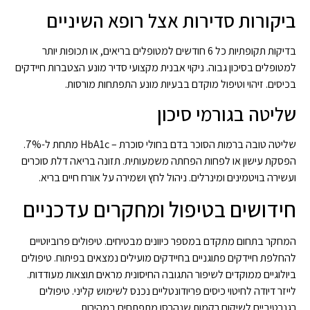
ביקורות סדירות אצל רופא השיניים
בדיקות תקופתיות כל 6 חודשים למטופלים בריאים, או תכופות יותר
למטופלים בסיכון גבוה. ניקוי אבנית מקצועי סדיר מונע הצטברות חיידקים
בכיסים. זיהוי וטיפול מוקדם בבעיות מונע התפתחות מורסות.
שליטה בגורמי סיכון
שליטה טובה ברמות הסוכר בדם בחולי סוכרת – HbA1c מתחת ל-7%.
הפסקת עישון או לפחות הפחתה משמעותית. תזונה בריאה דלת סוכרים
ועשירה בויטמינים ומינרלים. ניהול לחץ ושמירה על אורח חיים בריא.
חידושים בטיפול ומחקרים עדכניים
המחקר בתחום מתקדם במספר כיוונים מבטיחים. טיפולים פרוביוטיים
להחלפת חיידקים פתוגניים בחיידקים מועילים נמצאים בפיתוח. טיפולים
ביולוגיים ממוקדים לשיפור התגובה החיסונית מראים תוצאות מעודדות.
לייזר דיודה לחיטוי כיסים פריודונטליים נכנס לשימוש קליני. טיפולים
רגנרטיביים לשיקום רקמות שנהרסו מתפתחים במהירות.