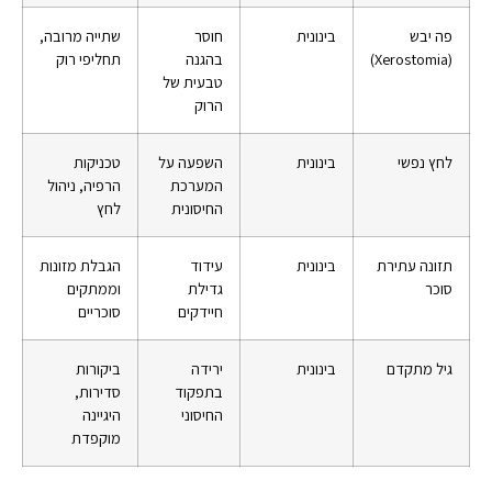
פה יבש
בינונית
חוסר
שתייה מרובה,
(Xerostomia)
בהגנה
תחליפי רוק
טבעית של
הרוק
לחץ נפשי
בינונית
השפעה על
טכניקות
המערכת
הרפיה, ניהול
החיסונית
לחץ
תזונה עתירת
בינונית
עידוד
הגבלת מזונות
סוכר
גדילת
וממתקים
חיידקים
סוכריים
גיל מתקדם
בינונית
ירידה
ביקורות
בתפקוד
סדירות,
החיסוני
היגיינה
מוקפדת