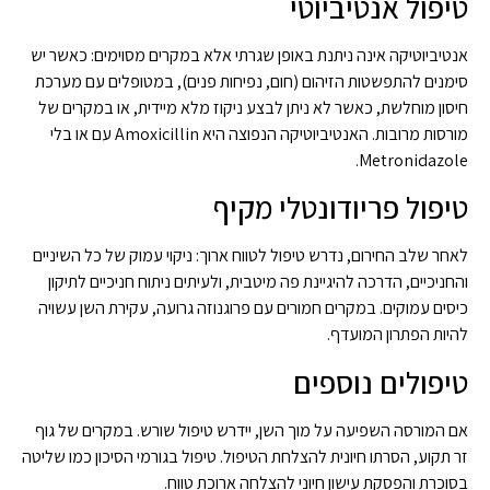
טיפול אנטיביוטי
אנטיביוטיקה אינה ניתנת באופן שגרתי אלא במקרים מסוימים: כאשר יש
סימנים להתפשטות הזיהום (חום, נפיחות פנים), במטופלים עם מערכת
חיסון מוחלשת, כאשר לא ניתן לבצע ניקוז מלא מיידית, או במקרים של
מורסות מרובות. האנטיביוטיקה הנפוצה היא Amoxicillin עם או בלי
Metronidazole.
טיפול פריודונטלי מקיף
לאחר שלב החירום, נדרש טיפול לטווח ארוך: ניקוי עמוק של כל השיניים
והחניכיים, הדרכה להיגיינת פה מיטבית, ולעיתים ניתוח חניכיים לתיקון
כיסים עמוקים. במקרים חמורים עם פרוגנוזה גרועה, עקירת השן עשויה
להיות הפתרון המועדף.
טיפולים נוספים
אם המורסה השפיעה על מוך השן, יידרש טיפול שורש. במקרים של גוף
זר תקוע, הסרתו חיונית להצלחת הטיפול. טיפול בגורמי הסיכון כמו שליטה
בסוכרת והפסקת עישון חיוני להצלחה ארוכת טווח.