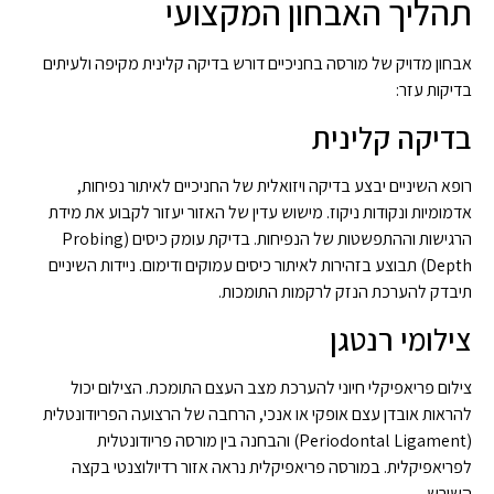
תהליך האבחון המקצועי
אבחון מדויק של מורסה בחניכיים דורש בדיקה קלינית מקיפה ולעיתים
בדיקות עזר:
בדיקה קלינית
רופא השיניים יבצע בדיקה ויזואלית של החניכיים לאיתור נפיחות,
אדמומיות ונקודות ניקוז. מישוש עדין של האזור יעזור לקבוע את מידת
הרגישות וההתפשטות של הנפיחות. בדיקת עומק כיסים (Probing
Depth) תבוצע בזהירות לאיתור כיסים עמוקים ודימום. ניידות השיניים
תיבדק להערכת הנזק לרקמות התומכות.
צילומי רנטגן
צילום פריאפיקלי חיוני להערכת מצב העצם התומכת. הצילום יכול
להראות אובדן עצם אופקי או אנכי, הרחבה של הרצועה הפריודונטלית
(Periodontal Ligament) והבחנה בין מורסה פריודונטלית
לפריאפיקלית. במורסה פריאפיקלית נראה אזור רדיולוצנטי בקצה
השורש.