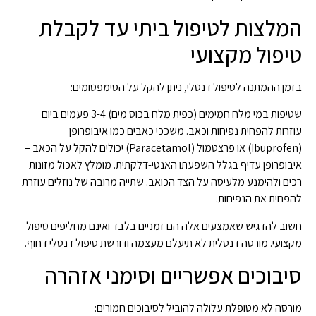
המלצות לטיפול ביתי עד לקבלת
טיפול מקצועי
בזמן ההמתנה לטיפול דנטלי, ניתן להקל על הסימפטומים:
שטיפות במי מלח חמימים (כפית מלח בכוס מים) 3-4 פעמים ביום
עוזרות להפחית נפיחות וכאב. משככי כאבים כמו איבופרופן
(Ibuprofen) או פרצטמול (Paracetamol) יכולים להקל על הכאב –
איבופרופן עדיף בגלל השפעתו האנטי-דלקתית. מומלץ לאכול מזונות
רכים ולהימנע מלעיסה על הצד הכואב. שתייה מרובה של נוזלים עוזרת
להפחית את הנפיחות.
חשוב להדגיש שאמצעים אלה הם זמניים בלבד ואינם מחליפים טיפול
מקצועי. מורסה דנטלית לא תיעלם מעצמה ודורשת טיפול דנטלי דחוף.
סיבוכים אפשריים וסימני אזהרה
מורסה לא מטופלת עלולה להוביל לסיבוכים חמורים: