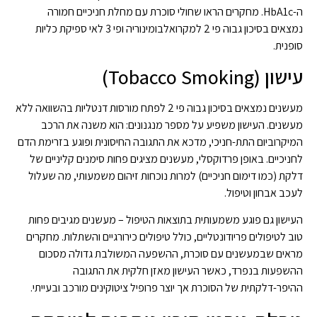
ה-HbA1c. מחקרים הראו שחולי סוכרת עם מחלת חניכיים חמורה
נמצאים בסיכון גבוה פי 2 למקרואלבומינוריה ופי 3 לאי ספיקת כליות
סופנית.
עישון (Tobacco Smoking)
מעשנים נמצאים בסיכון גבוה פי 2 לפתח מורסות דנטליות בהשוואה ללא
מעשנים. העישון משפיע על מספר מנגנונים: הוא משנה את הרכב
המיקרוביום התת-חניכי, מדכא את התגובה החיסונית ופוגע בזרימת הדם
לחניכיים. באופן פרדוקסלי, מעשנים מציגים פחות סימנים קליניים של
דלקת (כמו דימום חניכיים) למרות נוכחות זיהום משמעותי, מה שעלול
לעכב אבחון וטיפול.
העישון גם פוגע משמעותית בתוצאות הטיפול – מעשנים מגיבים פחות
טוב לטיפולים פריודונטליים, כולל טיפולים כירורגיים והשתלות. מחקרים
מראים שבמעשנים עם סוכרת, ההשפעה המשולבת גדולה מסכום
ההשפעות בנפרד, כאשר העישון מאזן חלקית את התגובה
ההיפר-דלקתית של הסוכרת אך יוצר פרופיל ציטוקינים מורכב ובעייתי.