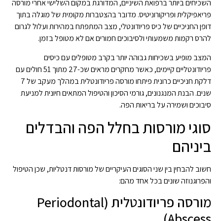
השכיחים ביותר ברפואת השיניים, המדורגת במקום השלישי אחרי מורסה
פריאפיקלית ופריקורוניטיס. מדובר בהצטברות מקומית של מוגלה בתוך
דופן החניכיים של כיס פריודונטלי, מצב המתפתח במהירות ועלול לגרום
להרס רקמות משמעותי ולסיבוכים חמורים אם לא מטופל בזמן.
המצב מופיע בשכיחות גבוהה יותר בקרב מטופלים עם כיסים
פריודונטליים קיימים, כאשר מחקרים מראים שכ-27 מתוך 51 חולים עם
דלקת חניכיים כרונית פיתחו מורסה פריודונטלית במהלך מעקב של 7
שנים. הבנת המנגנונים, גורמי הסיכון והטיפול המתאים חיונית למניעת
סיבוכים ושמירה על בריאות הפה.
סוגי מורסות בחלל הפה והבדלים
ביניהם
חשוב להבחין בין שני הסוגים העיקריים של מורסות דנטליות, שכן הטיפול
והפרוגנוזה שונים בכל אחד מהם:
מורסה פריודונטלית (Periodontal
Abscess)