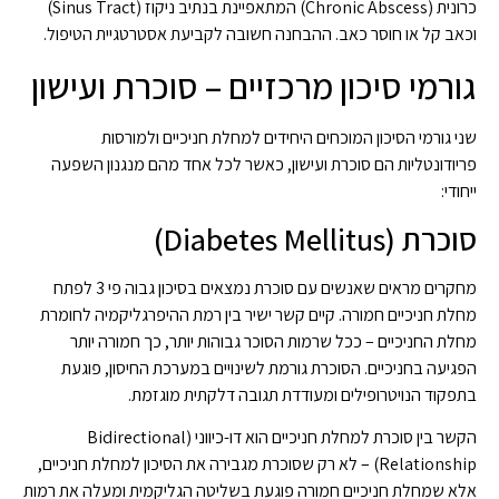
כרונית (Chronic Abscess) המתאפיינת בנתיב ניקוז (Sinus Tract)
וכאב קל או חוסר כאב. ההבחנה חשובה לקביעת אסטרטגיית הטיפול.
גורמי סיכון מרכזיים – סוכרת ועישון
שני גורמי הסיכון המוכחים היחידים למחלת חניכיים ולמורסות
פריודונטליות הם סוכרת ועישון, כאשר לכל אחד מהם מנגנון השפעה
ייחודי:
סוכרת (Diabetes Mellitus)
מחקרים מראים שאנשים עם סוכרת נמצאים בסיכון גבוה פי 3 לפתח
מחלת חניכיים חמורה. קיים קשר ישיר בין רמת ההיפרגליקמיה לחומרת
מחלת החניכיים – ככל שרמות הסוכר גבוהות יותר, כך חמורה יותר
הפגיעה בחניכיים. הסוכרת גורמת לשינויים במערכת החיסון, פוגעת
בתפקוד הנויטרופילים ומעודדת תגובה דלקתית מוגזמת.
הקשר בין סוכרת למחלת חניכיים הוא דו-כיווני (Bidirectional
Relationship) – לא רק שסוכרת מגבירה את הסיכון למחלת חניכיים,
אלא שמחלת חניכיים חמורה פוגעת בשליטה הגליקמית ומעלה את רמות