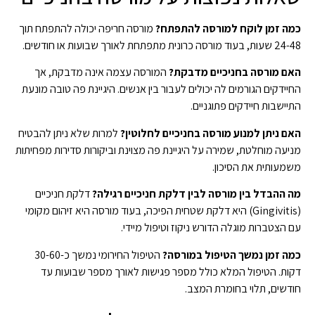
כמה זמן לוקח למורסה להתפתח?
מורסה חריפה יכולה להתפתח תוך
24-48 שעות, בעוד מורסה כרונית מתפתחת לאורך שבועות או חודשים.
האם מורסה בחניכיים מדבקת?
המורסה עצמה אינה מדבקת, אך
החיידקים הגורמים לה יכולים לעבור בין אנשים. היגיינת פה טובה מונעת
התיישבות חיידקים פתוגניים.
האם ניתן למנוע מורסה בחניכיים לחלוטין?
למרות שלא ניתן להבטיח
מניעה מוחלטת, שמירה על היגיינת פה מצוינת וביקורות סדירות מפחיתות
משמעותית את הסיכון.
מה ההבדל בין מורסה לבין דלקת חניכיים רגילה?
דלקת חניכיים
(Gingivitis) היא דלקת שטחית הפיכה, בעוד מורסה היא זיהום מקומי
עם הצטברות מוגלה הדורש ניקוז וטיפול מיידי.
כמה זמן נמשך הטיפול במורסה?
הטיפול החירומי נמשך כ-30-60
דקות. הטיפול המלא כולל מספר פגישות לאורך מספר שבועות עד
חודשים, תלוי בחומרת המצב.