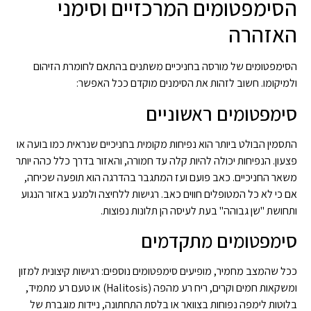
הסימפטומים המרכזיים וסימני
האזהרה
הסימפטומים של מורסה בחניכיים משתנים בהתאם לחומרת הזיהום
ולמיקומו. חשוב לזהות את הסימנים מוקדם ככל האפשר:
סימפטומים ראשוניים
התסמין הבולט ביותר הוא נפיחות מקומית בחניכיים שנראית כמו בועה או
פצעון. הנפיחות יכולה להיות קלה עד חמורה, והאזור בדרך כלל כהה יותר
משאר החניכיים. כאב פועם ועז המתגבר בהדרגה הוא תופעה שכיחה,
אם כי לא כל המטופלים חווים כאב. רגישות ללחיצה ולמגע באזור הנגוע
ותחושת "שן גבוהה" בעת לעיסה הן תלונות נפוצות.
סימפטומים מתקדמים
ככל שהמצב מחמיר, מופיעים סימפטומים נוספים: רגישות קיצונית למזון
ומשקאות חמים וקרים, ריח רע מהפה (Halitosis) או טעם רע מתמיד,
בלוטות לימפה נפוחות בצוואר או בלסת התחתונה, ניידות מוגברת של