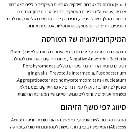
Fluid) וגורמת להצטברות חיידקים. הגורמים העיקריים כוללים הצטברות
אבנית (Calculus) בכיסים העמוקים, דחיפת אבנית לתוך הרקמות
הרכות במהלך טיפול היגיינה, חדירת גוף זר כמו חוט דנטלי או קיסם לכיס
החניכיים, וחריצי שורש עמוקים או אנומליות אנטומיות אחרות.
המיקרוביולוגיה של המורסה
הזיהום נגרם בעיקר על ידי חיידקים אנאירוביים גראם-שליליים (Gram-
Negative Anaerobic Bacteria), אותם חיידקים האחראים למחלת
חניכיים כרונית. החיידקים העיקריים כוללים Porphyromonas
gingivalis, Prevotella intermedia, Fusobacterium
nucleatum ו-Aggregatibacter actinomycetemcomitans.
מעניין לציין שרוב הנזק לרקמות נגרם לא מהחיידקים עצמם אלא
משחרור אנזימים ליזוזומליים מנויטרופילים של המערכת החיסונית.
סיווג לפי משך הזיהום
מורסות מסווגות לשני סוגים על פי משך הזיהום: מורסה חריפה (Acute
Abscess) המאופיינת בכאב חד, רגישות למגע ונוכחות מוגלה, ומורסה