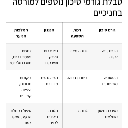
טבלת גורמי סיכון נוספים למורסה
בחניכיים
גורם סיכון
רמת
מנגנון
המלצות
השפעה
מניעה
היגיינת פה
גבוהה מאוד
הצטברות
צחצוח
לקויה
פלאק
פעמיים ביום,
וחיידקים
חוט דנטלי יומי
היסטוריה
בינונית-גבוהה
נטייה גנטית
ביקורות
משפחתית
מורכבת
תכופות,
היגיינה
קפדנית
מערכת חיסון
גבוהה
תגובה
טיפול במחלת
מוחלשת
חיסונית
הרקע, מעקב
לקויה
צמוד