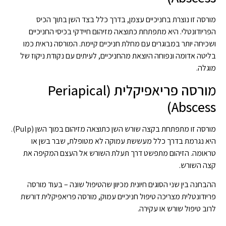
מורסה זו נוצרת בחניכיים עצמן, בדרך כלל בצד השן בתוך הכיס
הפריודונטלי. היא מתפתחת כתוצאה מזיהום חיידקי בכיסי החניכיים
ושכיחה יותר במבוגרים עם מחלת חניכיים קיימת. המורסה נראית כמו
בליטה אדומה ונפוחה היוצאת מהחניכיים, לעיתים עם נקודת ניקוז של
מוגלה.
מורסה פריאפיקלית (Periapical
Abscess)
מורסה זו מתפתחת בקצה שורש השן כתוצאה מזיהום במוך השן (Pulp).
היא נגרמת בדרך כלל מעששת עמוקה לא מטופלת, שבר בשן או
טראומה. הזיהום מתפשט דרך תעלת השורש אל העצם המקיפה את
קצה השורש.
ההבחנה בין שני הסוגים חיונית מכיוון שהטיפול שונה – בעוד מורסה
פריודונטלית מצריכה טיפול חניכיים עמוק, מורסה פריאפיקלית דורשת
לרוב טיפול שורש או עקירה.