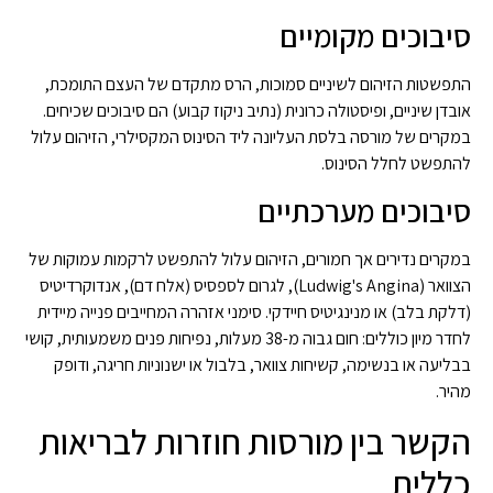
סיבוכים מקומיים
התפשטות הזיהום לשיניים סמוכות, הרס מתקדם של העצם התומכת,
אובדן שיניים, ופיסטולה כרונית (נתיב ניקוז קבוע) הם סיבוכים שכיחים.
במקרים של מורסה בלסת העליונה ליד הסינוס המקסילרי, הזיהום עלול
להתפשט לחלל הסינוס.
סיבוכים מערכתיים
במקרים נדירים אך חמורים, הזיהום עלול להתפשט לרקמות עמוקות של
הצוואר (Ludwig's Angina), לגרום לספסיס (אלח דם), אנדוקרדיטיס
(דלקת בלב) או מנינגיטיס חיידקי. סימני אזהרה המחייבים פנייה מיידית
לחדר מיון כוללים: חום גבוה מ-38 מעלות, נפיחות פנים משמעותית, קושי
בבליעה או בנשימה, קשיחות צוואר, בלבול או ישנוניות חריגה, ודופק
מהיר.
הקשר בין מורסות חוזרות לבריאות
כללית