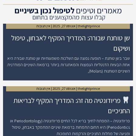
מאמרים וטיפים
לטיפול נכון בשיניים
קבלו עצות מהמקצוענים בתחום
thelightprince
אוגוסט 27, 2025
אין תגובות
שן טוחנת שבורה: המדריך המקיף לאבחון, טיפול
ושיקום
שבר בשן טוחנת – תופעה נפוצה עם השלכות משמעותיות שן טוחנת שבורה היא
אחת הבעיות הדנטליות הנפוצות והמאתגרות ביותר ברפואת השיניים המודרנית.
השיניים הטוחנות (Molars),
thelightprince
אוגוסט 27, 2025
אין תגובות
פריודונטיה מה זה: המדריך המקיף לבריאות
החניכיים
פריודונטיה – המפתח לחיוך בריא לכל החיים פריודונטיה (Periodontology או
Periodontics) היא תחום התמחות ברפואת שיניים המתמקד באבחון, טיפול
ומניעה של מחלות החניכיים והרקמות התומכות