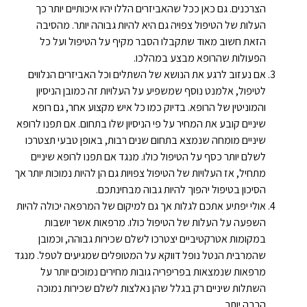
הצרכנים. גם כאן ככל שהאביזרים הללו יהיו איכותיים יותר כך
העלות של הטיפול צפויה גם היא להיות גבוהה יותר. מהסיבה
הזאת חשוב מאוד שתקבלו הסבר מקיף על הטיפול ועל כל
הפעולות שהרופא מבצע במהלכו.
אם נעזוב לרגע את הנושא של השתלים וכל האביזרים הנלווים
לטיפול, אלמנט נוסף שמשפיע על העלויות זה כמובן הניסיון
והמוניטין של הרופא. בדיוק כמו כל איש מקצוע אחר, גם רופא
שיניים קובע את המחיר על פי הניסיון שלו בתחום. אם תפנו לרופא
שיניים מומחה שנמצא בתחום שנים רבות, באופן טבעי תצטרכו
לשלם יותר כסף על הטיפול כולו. מנגד אם תפנו לרופא שיניים
מתחיל, אז העלויות של הטיפול צפויות גם הן להיות נמוכות יותר אך
הסיכון בטיפול יהפוך להיות גבוה מבחינתכם.
אולי יפתיע אתכם לגלות אך גם למיקום של המרפאה יכולה להיות
השפעה על העלות של הטיפול כולו. מרפאות אשר יושבות
במקומות אטרקטיביים יצטרכו לשלם שכירות גבוהה, וכמובן
שהמרבית הנטל נופל דווקא על המטופלים שמגיעים לטפל. מנגד
מרפאות שנמצאות בפריפריה גובות מחירים נמוכים יותר על
השתלות שיניים רק בגלל שהן נאלצות לשלם שכירות נמוכה
הרבה יותר.