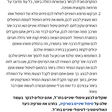
המקרים תוכלו לבחור באפשרות הזולה ביותר, כל עוד מדובר על
מרפאה מקצועית ואמינה.
תבקשו מרופא השיניים לשלוח לכם פירוט מלא של הטיפול אותו
הוא מעוניין לבצע לכם, ותשוו את פירוט הטיפול לעומת הטיפולים
האחרים שקיבלתם. לעיתים טיפול השתלת שיניים הוא הרבה יותר
מורכב ממה שנדמה לכם, ועליכם לברר מה בדיוק אתם מקבלים
במסגרת הטיפול. לפעמים הוצאה כספית קצת יותר גדולה תגרום
לכם שתקבלו הרבה יותר בתמורה, וזה בהחלט משהו שאתם
יכולים לקחת בחשבון בבחירה הסופית שלכם.
השתמשו באתר שלנו! אנו כאן על מנת להפוך את החיים שלכם
להרבה יותר קלים. השאירו לנו את הפרטים שלכם, ואנו נדאג לתת
לכם את הצעת המחיר הזולה ביותר בהתאם לטיפול שאותו אתם
רוצים לבצע. כך שאם אתם רוצים לקבל הצעות מחיר על השתלת
שיניים, בתוך זמן קצר תקבלו את הצעות המחיר האטרקטיביות
ביותר עבורכם. כל זאת מבלי שאתם תצטרכו לעשות שום דבר
מיוחד.
שוקלים לבצע טיפולי שיניים בחו״ל, אתם יכולים לבקר בעמוד
שלנו על
טיפול שיניים בטורקיה
, בחרנו את טורקיה כיעד
האולטימטיבי לטיפולי שיניים בחו״ל.