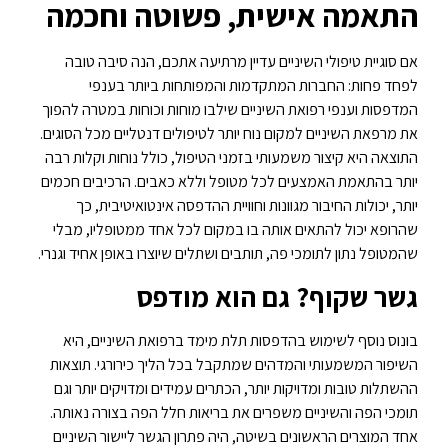
התאמה אישית, פשוטה וחכמה
אם סוגיית טיפולי השיניים עדיין מרתיעה אתכם, הנה סיבה טובה
לפחד פחות: החברות המתקדמות והמפותחות ביותר בענפי
המדפסות וענפי רפואת השיניים שילבו מוחות וכוחות במטרה להפוך
את מרפאת השיניים למקום נוח יותר לטיפולים דנטליים מכל הסוגים.
התוצאה היא קיצור משמעותי בזמני הטיפול, כולל נוחות וקלות רבה
יותר בהתאמת האמצעים לכל מטופל וללא כאבים. הרכיבים חכמים
יותר, יכולות החיבור מגוונות וחוויית ההדפסה אינטואיטיבית, כך
שהרופא יכול להתאים אותה בו במקום לכל אחד ממטופליו, מבלי
שהמטופל נתון לתומכי פה, תותבים ושתלים שיוצרו באופן אחיד וגנרי.
גשר שקוף? גם הוא מודפס
בונוס נוסף לשימוש בהדפסות תלת מימד ברפואת השיניים, היא
השיפור המשמעותי והמדהים שמתקבל בכל הליך כירורגי. תוצאות
ההשתלות טובות ומדויקות יותר, הכתרים עמידים ומדויקים יותר וגם
תומכי הפה והשיניים משפרים את בריאות חלל הפה בצורה נאותה.
אחד המוצרים הראשונים בשיטה, היה פתרון הגשר ליישור השיניים