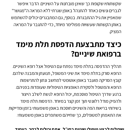
שקשתותיו שקופות כך שאינן מובחנות על השיניים. הדבר איפשר
לגברים ונשים כאחד להתנהל באופן שגרתי ללא המראה ה"מגושר"
שמאפיין את גיל ההתבגרות. בנוסף, גם המתבגרים יכולים להשתמש
באותן הקשתות שעשויות מפולימר מיוחד, כדי להתגבר על המראה
המציק.
כיצד מתבצעת הדפסת תלת מימד
ברפואת שיניים?
תהליך ההדפסה בתלת מימד נפתח עם הטיפול אצל רופא השיניים.
הרופא סורק בתלת מימד את שיני המטופל, תנועתן והמבנה שלהם.
קובץ הסריקה מועבר באופן אוטומטי למחשב ונתון להתרשמות
הרופא והמטופל ולסקירת האופציות הטיפוליות שעומדות בפניהם.
ברגע שדרך הטיפול מוסכמת, יכול הרופא לגשת לשלב הייצור
ולהפיק מודל רלוונטי תוך זמן קצר במיוחד. הדפסות תלת מימד
בשירותי בריאות הפה והשיניים חוסכות באופן משמעותי בזמן ומדייקות
את התאמתן למטופלים, כך שחייהם משתפרים באופן משמעותי.
שוקלים לבצע טיפולי שיניים בחו״ל, אתם יכולים לבקר בעמוד