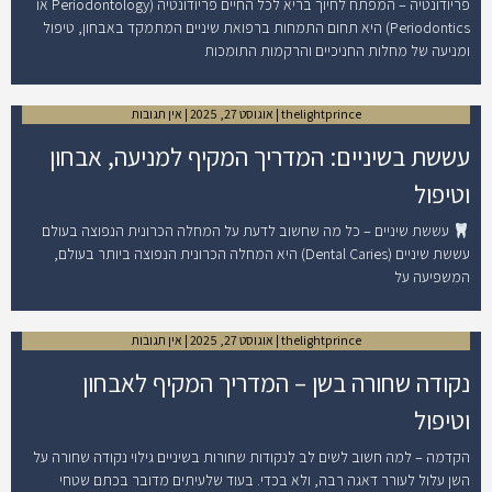
פריודונטיה – המפתח לחיוך בריא לכל החיים פריודונטיה (Periodontology או
Periodontics) היא תחום התמחות ברפואת שיניים המתמקד באבחון, טיפול
ומניעה של מחלות החניכיים והרקמות התומכות
thelightprince
אוגוסט 27, 2025
אין תגובות
עששת בשיניים: המדריך המקיף למניעה, אבחון
וטיפול
עששת שיניים – כל מה שחשוב לדעת על המחלה הכרונית הנפוצה בעולם
עששת שיניים (Dental Caries) היא המחלה הכרונית הנפוצה ביותר בעולם,
המשפיעה על
thelightprince
אוגוסט 27, 2025
אין תגובות
נקודה שחורה בשן – המדריך המקיף לאבחון
וטיפול
הקדמה – למה חשוב לשים לב לנקודות שחורות בשיניים גילוי נקודה שחורה על
השן עלול לעורר דאגה רבה, ולא בכדי. בעוד שלעיתים מדובר בכתם שטחי