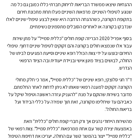
ההנחיות שיצאו ממשרד הבריאות לריחוק חברתי כללו כמובן גם כל מה
שנוגע לטיפולי השיניים. מרפאות השיניים פעלו תחת מתכונת חירום
בתקופת הקורונה, כשההנחה הרחבה היא שאין לבצע טיפולי שיניים לאלו
שנדבקו בקורונה או לאחרים הסובלים מתסמינים נשימתיים.
בסוף אפריל 2020 הכריזה קופת חולים "כללית סמייל" על מתן שירות
עבור אלו שנמצאו חולים בקורונה והם זקוקים לטיפול שיניים דחוף. טיפולי
החירום יבוצעו על ידי צוות הכולל רופא שיניים וסייעת המגיעים לביתו של
החולה, לבושים בציוד מיגון אישי ובניידת ייעודית ובה הציוד הרפואי
הנדרש.
ד"ר חגי סלוצקי, רופא שיניים של "כללית סמייל", אמר כי חלק מחולי
הקורונה זקוקים למענה רפואי שאותו לא ניתן לדחות לאחר החלמתם.
מדובר בשירות שהוקם על מנת "להעניק עזרה ראשונה וטיפול שיקל על
כאביהם עד שיחלימו מקורונה, זאת תוך שמירה על כללי הבידוד ועל
בריאות החולה".
מהשירות הייחודי נהנים אך ורק חברי קופת חולים "כללית" וזאת
באמצעות יצירת קשר עם אחת ממרפאות "כללית סמייל". צוות רפואי של
"כללית סמייל" ייצור בהמשך קשר עם החולה, יעריכו את דחיפות הטיפול